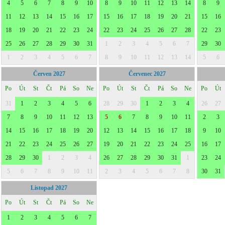
4
5
6
7
8
9
10
8
9
10
11
12
13
14
8
9
11
12
13
14
15
16
17
15
16
17
18
19
20
21
15
16
18
19
20
21
22
23
24
22
23
24
25
26
27
28
22
23
25
26
27
28
29
30
31
1
2
3
4
5
6
7
29
30
1
2
3
4
5
6
7
8
9
10
11
12
13
14
5
6
Červen 2027
Červenec 2027
Po
Út
St
Čt
Pá
So
Ne
Po
Út
St
Čt
Pá
So
Ne
Po
Út
31
1
2
3
4
5
6
28
29
30
1
2
3
4
26
27
7
8
9
10
11
12
13
5
6
7
8
9
10
11
2
3
14
15
16
17
18
19
20
12
13
14
15
16
17
18
9
10
21
22
23
24
25
26
27
19
20
21
22
23
24
25
16
17
28
29
30
1
2
3
4
26
27
28
29
30
31
1
23
24
5
6
7
8
9
10
11
2
3
4
5
6
7
8
30
31
Listopad 2027
Po
Út
St
Čt
Pá
So
Ne
1
2
3
4
5
6
7