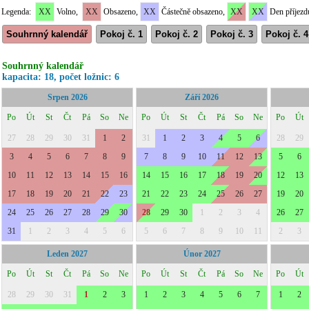
Legenda:
XX
Volno,
XX
Obsazeno,
XX
Částečně obsazeno,
XX
XX
Den příjezd
Souhrnný kalendář
Pokoj č. 1
Pokoj č. 2
Pokoj č. 3
Pokoj č. 4
Souhrnný kalendář
kapacita: 18, počet ložnic: 6
Srpen 2026
Září 2026
Po
Út
St
Čt
Pá
So
Ne
Po
Út
St
Čt
Pá
So
Ne
Po
Út
27
28
29
30
31
1
2
31
1
2
3
4
5
6
28
29
3
4
5
6
7
8
9
7
8
9
10
11
12
13
5
6
10
11
12
13
14
15
16
14
15
16
17
18
19
20
12
13
17
18
19
20
21
22
23
21
22
23
24
25
26
27
19
20
24
25
26
27
28
29
30
28
29
30
1
2
3
4
26
27
31
1
2
3
4
5
6
5
6
7
8
9
10
11
2
3
Leden 2027
Únor 2027
Po
Út
St
Čt
Pá
So
Ne
Po
Út
St
Čt
Pá
So
Ne
Po
Út
28
29
30
31
1
2
3
1
2
3
4
5
6
7
1
2