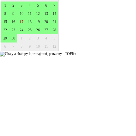
1
2
3
4
5
6
7
8
9
10
11
12
13
14
15
16
17
18
19
20
21
22
23
24
25
26
27
28
29
30
1
2
3
4
5
6
7
8
9
10
11
12