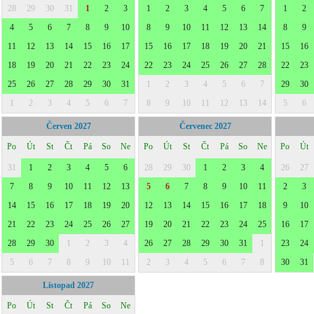
28
29
30
31
1
2
3
1
2
3
4
5
6
7
1
2
4
5
6
7
8
9
10
8
9
10
11
12
13
14
8
9
11
12
13
14
15
16
17
15
16
17
18
19
20
21
15
16
18
19
20
21
22
23
24
22
23
24
25
26
27
28
22
23
25
26
27
28
29
30
31
1
2
3
4
5
6
7
29
30
1
2
3
4
5
6
7
8
9
10
11
12
13
14
5
6
Červen 2027
Červenec 2027
Po
Út
St
Čt
Pá
So
Ne
Po
Út
St
Čt
Pá
So
Ne
Po
Út
31
1
2
3
4
5
6
28
29
30
1
2
3
4
26
27
7
8
9
10
11
12
13
5
6
7
8
9
10
11
2
3
14
15
16
17
18
19
20
12
13
14
15
16
17
18
9
10
21
22
23
24
25
26
27
19
20
21
22
23
24
25
16
17
28
29
30
1
2
3
4
26
27
28
29
30
31
1
23
24
5
6
7
8
9
10
11
2
3
4
5
6
7
8
30
31
Listopad 2027
Po
Út
St
Čt
Pá
So
Ne