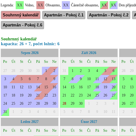
Legenda:
XX
Volno,
XX
Obsazeno,
XX
Částečně obsazeno,
XX
XX
Den příjezd
Souhrnný kalendář
Apartmán - Pokoj č.1
Apartmán - Pokoj č.2
A
Apartmán - Pokoj č.6
Souhrnný kalendář
kapacita: 26 + 7, počet ložnic: 6
Srpen 2026
Září 2026
Po
Út
St
Čt
Pá
So
Ne
Po
Út
St
Čt
Pá
So
Ne
Po
Út
27
28
29
30
31
1
2
31
1
2
3
4
5
6
28
29
3
4
5
6
7
8
9
7
8
9
10
11
12
13
5
6
10
11
12
13
14
15
16
14
15
16
17
18
19
20
12
13
17
18
19
20
21
22
23
21
22
23
24
25
26
27
19
20
24
25
26
27
28
29
30
28
29
30
1
2
3
4
26
27
31
1
2
3
4
5
6
5
6
7
8
9
10
11
2
3
Leden 2027
Únor 2027
Po
Út
St
Čt
Pá
So
Ne
Po
Út
St
Čt
Pá
So
Ne
Po
Út