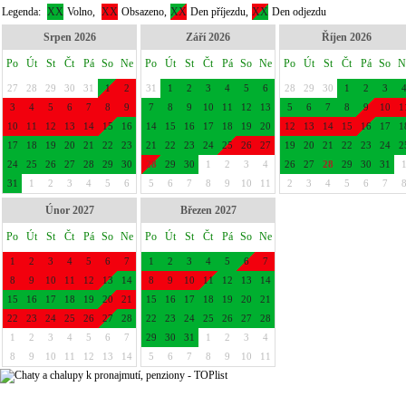
Legenda:
XX
Volno,
XX
Obsazeno,
XX
Den příjezdu,
XX
Den odjezdu
Srpen 2026
Září 2026
Říjen 2026
Po
Út
St
Čt
Pá
So
Ne
Po
Út
St
Čt
Pá
So
Ne
Po
Út
St
Čt
Pá
So
N
27
28
29
30
31
1
2
31
1
2
3
4
5
6
28
29
30
1
2
3
3
4
5
6
7
8
9
7
8
9
10
11
12
13
5
6
7
8
9
10
1
10
11
12
13
14
15
16
14
15
16
17
18
19
20
12
13
14
15
16
17
1
17
18
19
20
21
22
23
21
22
23
24
25
26
27
19
20
21
22
23
24
2
24
25
26
27
28
29
30
28
29
30
1
2
3
4
26
27
28
29
30
31
31
1
2
3
4
5
6
5
6
7
8
9
10
11
2
3
4
5
6
7
Únor 2027
Březen 2027
Po
Út
St
Čt
Pá
So
Ne
Po
Út
St
Čt
Pá
So
Ne
1
2
3
4
5
6
7
1
2
3
4
5
6
7
8
9
10
11
12
13
14
8
9
10
11
12
13
14
15
16
17
18
19
20
21
15
16
17
18
19
20
21
22
23
24
25
26
27
28
22
23
24
25
26
27
28
1
2
3
4
5
6
7
29
30
31
1
2
3
4
8
9
10
11
12
13
14
5
6
7
8
9
10
11