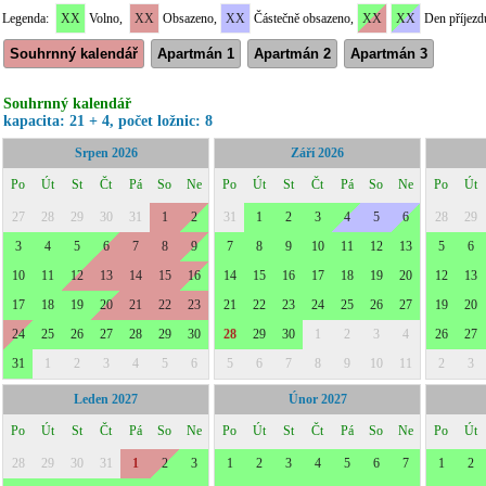
Legenda:
XX
Volno,
XX
Obsazeno,
XX
Částečně obsazeno,
XX
XX
Den příjezd
Souhrnný kalendář
Apartmán 1
Apartmán 2
Apartmán 3
Souhrnný kalendář
kapacita: 21 + 4, počet ložnic: 8
Srpen 2026
Září 2026
Po
Út
St
Čt
Pá
So
Ne
Po
Út
St
Čt
Pá
So
Ne
Po
Út
27
28
29
30
31
1
2
31
1
2
3
4
5
6
28
29
3
4
5
6
7
8
9
7
8
9
10
11
12
13
5
6
10
11
12
13
14
15
16
14
15
16
17
18
19
20
12
13
17
18
19
20
21
22
23
21
22
23
24
25
26
27
19
20
24
25
26
27
28
29
30
28
29
30
1
2
3
4
26
27
31
1
2
3
4
5
6
5
6
7
8
9
10
11
2
3
Leden 2027
Únor 2027
Po
Út
St
Čt
Pá
So
Ne
Po
Út
St
Čt
Pá
So
Ne
Po
Út
28
29
30
31
1
2
3
1
2
3
4
5
6
7
1
2