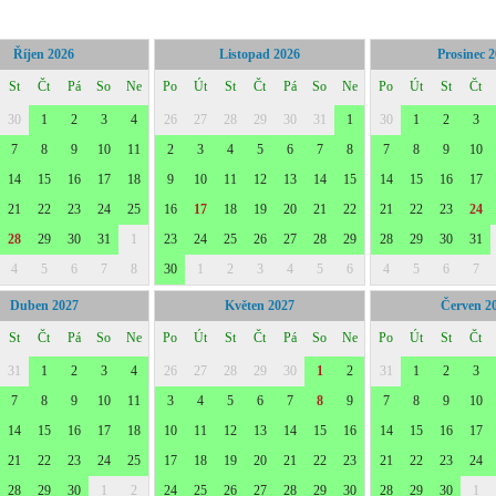
Říjen 2026
Listopad 2026
Prosinec 
St
Čt
Pá
So
Ne
Po
Út
St
Čt
Pá
So
Ne
Po
Út
St
Čt
30
1
2
3
4
26
27
28
29
30
31
1
30
1
2
3
7
8
9
10
11
2
3
4
5
6
7
8
7
8
9
10
14
15
16
17
18
9
10
11
12
13
14
15
14
15
16
17
21
22
23
24
25
16
17
18
19
20
21
22
21
22
23
24
28
29
30
31
1
23
24
25
26
27
28
29
28
29
30
31
4
5
6
7
8
30
1
2
3
4
5
6
4
5
6
7
Duben 2027
Květen 2027
Červen 2
St
Čt
Pá
So
Ne
Po
Út
St
Čt
Pá
So
Ne
Po
Út
St
Čt
31
1
2
3
4
26
27
28
29
30
1
2
31
1
2
3
7
8
9
10
11
3
4
5
6
7
8
9
7
8
9
10
14
15
16
17
18
10
11
12
13
14
15
16
14
15
16
17
21
22
23
24
25
17
18
19
20
21
22
23
21
22
23
24
28
29
30
1
2
24
25
26
27
28
29
30
28
29
30
1