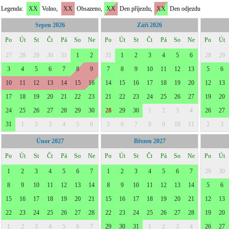
Legenda:
XX
Volno,
XX
Obsazeno,
XX
Den příjezdu,
XX
Den odjezdu
Srpen 2026
Září 2026
Po
Út
St
Čt
Pá
So
Ne
Po
Út
St
Čt
Pá
So
Ne
Po
Út
27
28
29
30
31
1
2
31
1
2
3
4
5
6
28
29
3
4
5
6
7
8
9
7
8
9
10
11
12
13
5
6
10
11
12
13
14
15
16
14
15
16
17
18
19
20
12
13
17
18
19
20
21
22
23
21
22
23
24
25
26
27
19
20
24
25
26
27
28
29
30
28
29
30
1
2
3
4
26
27
31
1
2
3
4
5
6
5
6
7
8
9
10
11
2
3
Únor 2027
Březen 2027
Po
Út
St
Čt
Pá
So
Ne
Po
Út
St
Čt
Pá
So
Ne
Po
Út
1
2
3
4
5
6
7
1
2
3
4
5
6
7
29
30
8
9
10
11
12
13
14
8
9
10
11
12
13
14
5
6
15
16
17
18
19
20
21
15
16
17
18
19
20
21
12
13
22
23
24
25
26
27
28
22
23
24
25
26
27
28
19
20
1
2
3
4
5
6
7
29
30
31
1
2
3
4
26
27