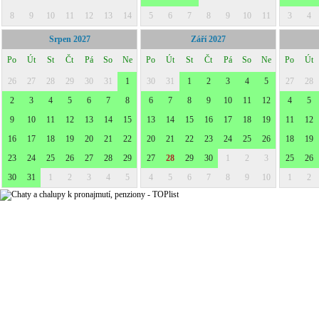
8
9
10
11
12
13
14
5
6
7
8
9
10
11
3
4
Srpen 2027
Září 2027
Po
Út
St
Čt
Pá
So
Ne
Po
Út
St
Čt
Pá
So
Ne
Po
Út
26
27
28
29
30
31
1
30
31
1
2
3
4
5
27
28
2
3
4
5
6
7
8
6
7
8
9
10
11
12
4
5
9
10
11
12
13
14
15
13
14
15
16
17
18
19
11
12
16
17
18
19
20
21
22
20
21
22
23
24
25
26
18
19
23
24
25
26
27
28
29
27
28
29
30
1
2
3
25
26
30
31
1
2
3
4
5
4
5
6
7
8
9
10
1
2