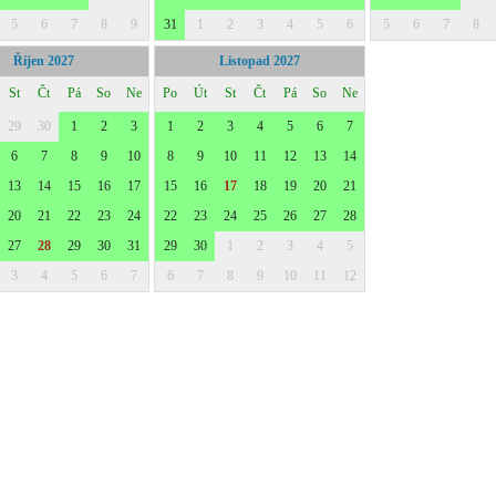
5
6
7
8
9
31
1
2
3
4
5
6
5
6
7
8
Říjen 2027
Listopad 2027
St
Čt
Pá
So
Ne
Po
Út
St
Čt
Pá
So
Ne
29
30
1
2
3
1
2
3
4
5
6
7
6
7
8
9
10
8
9
10
11
12
13
14
13
14
15
16
17
15
16
17
18
19
20
21
20
21
22
23
24
22
23
24
25
26
27
28
27
28
29
30
31
29
30
1
2
3
4
5
3
4
5
6
7
6
7
8
9
10
11
12