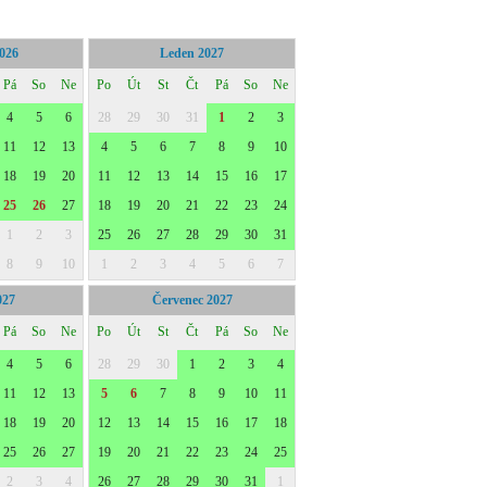
2026
Leden 2027
Pá
So
Ne
Po
Út
St
Čt
Pá
So
Ne
4
5
6
28
29
30
31
1
2
3
11
12
13
4
5
6
7
8
9
10
18
19
20
11
12
13
14
15
16
17
25
26
27
18
19
20
21
22
23
24
1
2
3
25
26
27
28
29
30
31
8
9
10
1
2
3
4
5
6
7
027
Červenec 2027
Pá
So
Ne
Po
Út
St
Čt
Pá
So
Ne
4
5
6
28
29
30
1
2
3
4
11
12
13
5
6
7
8
9
10
11
18
19
20
12
13
14
15
16
17
18
25
26
27
19
20
21
22
23
24
25
2
3
4
26
27
28
29
30
31
1