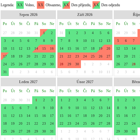
Legenda:
XX
Volno,
XX
Obsazeno,
XX
Den příjezdu,
XX
Den odjezdu
Srpen 2026
Září 2026
Říje
Po
Út
St
Čt
Pá
So
Ne
Po
Út
St
Čt
Pá
So
Ne
Po
Út
St
27
28
29
30
31
1
2
31
1
2
3
4
5
6
28
29
30
3
4
5
6
7
8
9
7
8
9
10
11
12
13
5
6
7
10
11
12
13
14
15
16
14
15
16
17
18
19
20
12
13
14
17
18
19
20
21
22
23
21
22
23
24
25
26
27
19
20
21
24
25
26
27
28
29
30
28
29
30
1
2
3
4
26
27
28
31
1
2
3
4
5
6
5
6
7
8
9
10
11
2
3
4
Leden 2027
Únor 2027
Břez
Po
Út
St
Čt
Pá
So
Ne
Po
Út
St
Čt
Pá
So
Ne
Po
Út
St
28
29
30
31
1
2
3
1
2
3
4
5
6
7
1
2
3
4
5
6
7
8
9
10
8
9
10
11
12
13
14
8
9
10
11
12
13
14
15
16
17
15
16
17
18
19
20
21
15
16
17
18
19
20
21
22
23
24
22
23
24
25
26
27
28
22
23
24
25
26
27
28
29
30
31
1
2
3
4
5
6
7
29
30
31
1
2
3
4
5
6
7
8
9
10
11
12
13
14
5
6
7