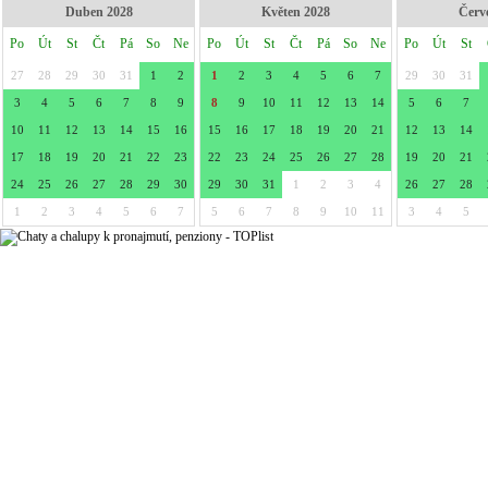
Duben 2028
Květen 2028
Červ
Po
Út
St
Čt
Pá
So
Ne
Po
Út
St
Čt
Pá
So
Ne
Po
Út
St
27
28
29
30
31
1
2
1
2
3
4
5
6
7
29
30
31
3
4
5
6
7
8
9
8
9
10
11
12
13
14
5
6
7
10
11
12
13
14
15
16
15
16
17
18
19
20
21
12
13
14
17
18
19
20
21
22
23
22
23
24
25
26
27
28
19
20
21
24
25
26
27
28
29
30
29
30
31
1
2
3
4
26
27
28
1
2
3
4
5
6
7
5
6
7
8
9
10
11
3
4
5