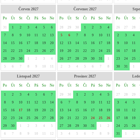
Červen 2027
Červenec 2027
Srpe
Po
Út
St
Čt
Pá
So
Ne
Po
Út
St
Čt
Pá
So
Ne
Po
Út
St
31
1
2
3
4
5
6
28
29
30
1
2
3
4
26
27
28
7
8
9
10
11
12
13
5
6
7
8
9
10
11
2
3
4
14
15
16
17
18
19
20
12
13
14
15
16
17
18
9
10
11
21
22
23
24
25
26
27
19
20
21
22
23
24
25
16
17
18
28
29
30
1
2
3
4
26
27
28
29
30
31
1
23
24
25
5
6
7
8
9
10
11
2
3
4
5
6
7
8
30
31
1
Listopad 2027
Prosinec 2027
Lede
Po
Út
St
Čt
Pá
So
Ne
Po
Út
St
Čt
Pá
So
Ne
Po
Út
St
1
2
3
4
5
6
7
29
30
1
2
3
4
5
27
28
29
8
9
10
11
12
13
14
6
7
8
9
10
11
12
3
4
5
15
16
17
18
19
20
21
13
14
15
16
17
18
19
10
11
12
22
23
24
25
26
27
28
20
21
22
23
24
25
26
17
18
19
29
30
1
2
3
4
5
27
28
29
30
31
1
2
24
25
26
6
7
8
9
10
11
12
3
4
5
6
7
8
9
31
1
2