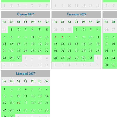
1
2
3
4
5
6
7
8
9
10
11
12
13
14
5
6
Červen 2027
Červenec 2027
Po
Út
St
Čt
Pá
So
Ne
Po
Út
St
Čt
Pá
So
Ne
Po
Út
31
1
2
3
4
5
6
28
29
30
1
2
3
4
26
27
7
8
9
10
11
12
13
5
6
7
8
9
10
11
2
3
14
15
16
17
18
19
20
12
13
14
15
16
17
18
9
10
21
22
23
24
25
26
27
19
20
21
22
23
24
25
16
17
28
29
30
1
2
3
4
26
27
28
29
30
31
1
23
24
5
6
7
8
9
10
11
2
3
4
5
6
7
8
30
31
Listopad 2027
Po
Út
St
Čt
Pá
So
Ne
1
2
3
4
5
6
7
8
9
10
11
12
13
14
15
16
17
18
19
20
21
22
23
24
25
26
27
28