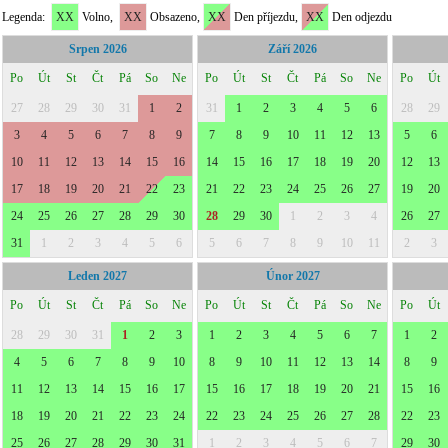
Legenda:
XX
Volno,
XX
Obsazeno,
XX
Den příjezdu,
XX
Den odjezdu
Srpen 2026
Září 2026
Po
Út
St
Čt
Pá
So
Ne
Po
Út
St
Čt
Pá
So
Ne
Po
Út
27
28
29
30
31
1
2
31
1
2
3
4
5
6
28
29
3
4
5
6
7
8
9
7
8
9
10
11
12
13
5
6
10
11
12
13
14
15
16
14
15
16
17
18
19
20
12
13
17
18
19
20
21
22
23
21
22
23
24
25
26
27
19
20
24
25
26
27
28
29
30
28
29
30
1
2
3
4
26
27
31
1
2
3
4
5
6
5
6
7
8
9
10
11
2
3
Leden 2027
Únor 2027
Po
Út
St
Čt
Pá
So
Ne
Po
Út
St
Čt
Pá
So
Ne
Po
Út
28
29
30
31
1
2
3
1
2
3
4
5
6
7
1
2
4
5
6
7
8
9
10
8
9
10
11
12
13
14
8
9
11
12
13
14
15
16
17
15
16
17
18
19
20
21
15
16
18
19
20
21
22
23
24
22
23
24
25
26
27
28
22
23
25
26
27
28
29
30
31
1
2
3
4
5
6
7
29
30