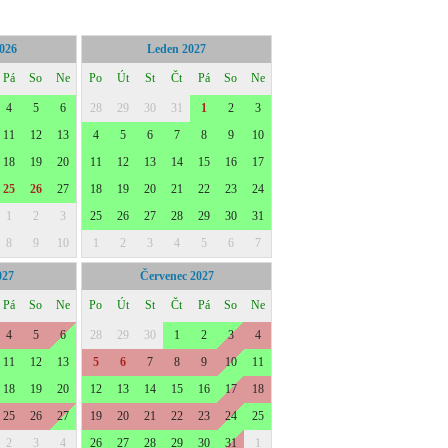
2026
Leden 2027
Pá
So
Ne
Po
Út
St
Čt
Pá
So
Ne
4
5
6
28
29
30
31
1
2
3
11
12
13
4
5
6
7
8
9
10
18
19
20
11
12
13
14
15
16
17
25
26
27
18
19
20
21
22
23
24
1
2
3
25
26
27
28
29
30
31
8
9
10
1
2
3
4
5
6
7
027
Červenec 2027
Pá
So
Ne
Po
Út
St
Čt
Pá
So
Ne
4
5
6
28
29
30
1
2
3
4
11
12
13
5
6
7
8
9
10
11
18
19
20
12
13
14
15
16
17
18
25
26
27
19
20
21
22
23
24
25
2
3
4
26
27
28
29
30
31
1