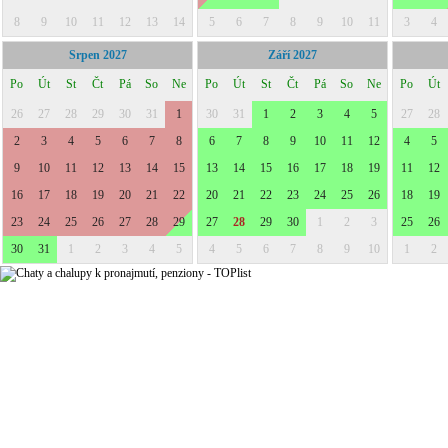
8
9
10
11
12
13
14
5
6
7
8
9
10
11
3
4
Srpen 2027
Září 2027
Po
Út
St
Čt
Pá
So
Ne
Po
Út
St
Čt
Pá
So
Ne
Po
Út
26
27
28
29
30
31
1
30
31
1
2
3
4
5
27
28
2
3
4
5
6
7
8
6
7
8
9
10
11
12
4
5
9
10
11
12
13
14
15
13
14
15
16
17
18
19
11
12
16
17
18
19
20
21
22
20
21
22
23
24
25
26
18
19
23
24
25
26
27
28
29
27
28
29
30
1
2
3
25
26
30
31
1
2
3
4
5
4
5
6
7
8
9
10
1
2