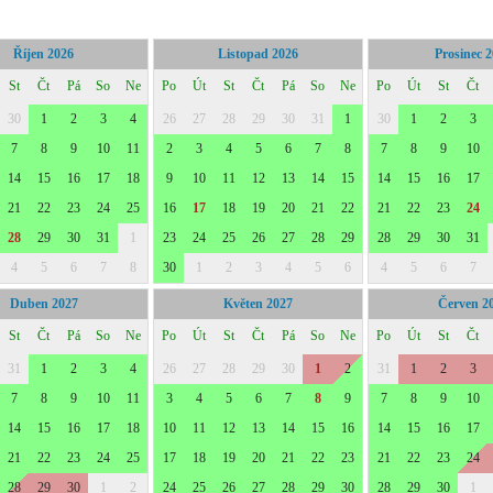
Říjen 2026
Listopad 2026
Prosinec 
St
Čt
Pá
So
Ne
Po
Út
St
Čt
Pá
So
Ne
Po
Út
St
Čt
30
1
2
3
4
26
27
28
29
30
31
1
30
1
2
3
7
8
9
10
11
2
3
4
5
6
7
8
7
8
9
10
14
15
16
17
18
9
10
11
12
13
14
15
14
15
16
17
21
22
23
24
25
16
17
18
19
20
21
22
21
22
23
24
28
29
30
31
1
23
24
25
26
27
28
29
28
29
30
31
4
5
6
7
8
30
1
2
3
4
5
6
4
5
6
7
Duben 2027
Květen 2027
Červen 2
St
Čt
Pá
So
Ne
Po
Út
St
Čt
Pá
So
Ne
Po
Út
St
Čt
31
1
2
3
4
26
27
28
29
30
1
2
31
1
2
3
7
8
9
10
11
3
4
5
6
7
8
9
7
8
9
10
14
15
16
17
18
10
11
12
13
14
15
16
14
15
16
17
21
22
23
24
25
17
18
19
20
21
22
23
21
22
23
24
28
29
30
1
2
24
25
26
27
28
29
30
28
29
30
1