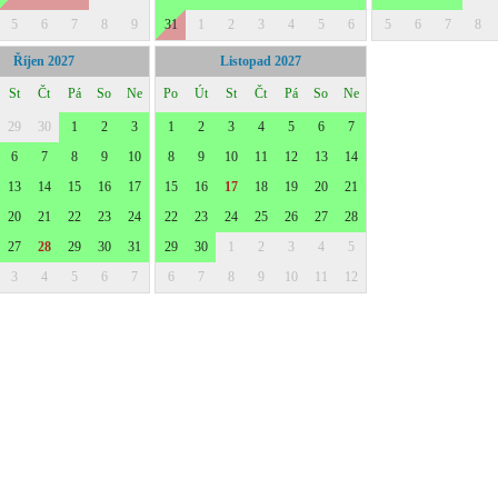
5
6
7
8
9
31
1
2
3
4
5
6
5
6
7
8
Říjen 2027
Listopad 2027
St
Čt
Pá
So
Ne
Po
Út
St
Čt
Pá
So
Ne
29
30
1
2
3
1
2
3
4
5
6
7
6
7
8
9
10
8
9
10
11
12
13
14
13
14
15
16
17
15
16
17
18
19
20
21
20
21
22
23
24
22
23
24
25
26
27
28
27
28
29
30
31
29
30
1
2
3
4
5
3
4
5
6
7
6
7
8
9
10
11
12