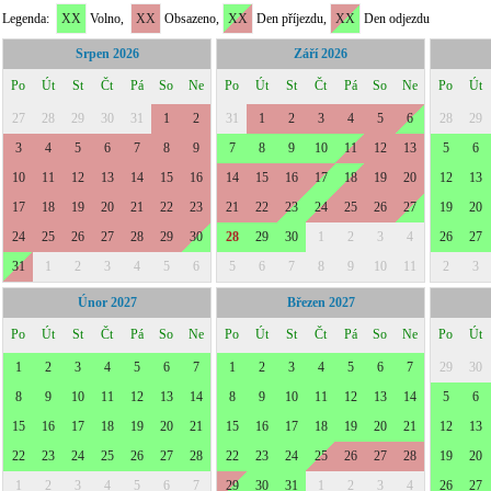
Legenda:
XX
Volno,
XX
Obsazeno,
XX
Den příjezdu,
XX
Den odjezdu
Srpen 2026
Září 2026
Po
Út
St
Čt
Pá
So
Ne
Po
Út
St
Čt
Pá
So
Ne
Po
Út
27
28
29
30
31
1
2
31
1
2
3
4
5
6
28
29
3
4
5
6
7
8
9
7
8
9
10
11
12
13
5
6
10
11
12
13
14
15
16
14
15
16
17
18
19
20
12
13
17
18
19
20
21
22
23
21
22
23
24
25
26
27
19
20
24
25
26
27
28
29
30
28
29
30
1
2
3
4
26
27
31
1
2
3
4
5
6
5
6
7
8
9
10
11
2
3
Únor 2027
Březen 2027
Po
Út
St
Čt
Pá
So
Ne
Po
Út
St
Čt
Pá
So
Ne
Po
Út
1
2
3
4
5
6
7
1
2
3
4
5
6
7
29
30
8
9
10
11
12
13
14
8
9
10
11
12
13
14
5
6
15
16
17
18
19
20
21
15
16
17
18
19
20
21
12
13
22
23
24
25
26
27
28
22
23
24
25
26
27
28
19
20
1
2
3
4
5
6
7
29
30
31
1
2
3
4
26
27