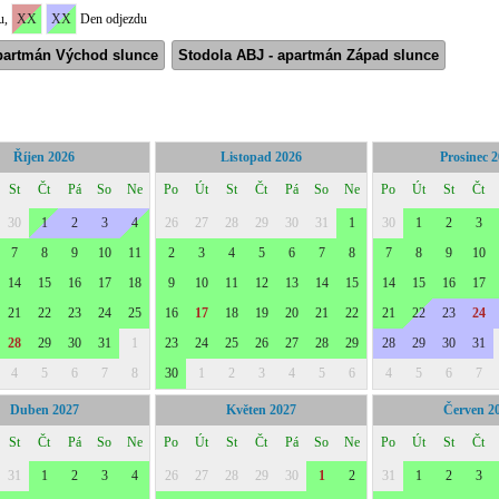
u,
XX
XX
Den odjezdu
apartmán Východ slunce
Stodola ABJ - apartmán Západ slunce
Říjen 2026
Listopad 2026
Prosinec 
St
Čt
Pá
So
Ne
Po
Út
St
Čt
Pá
So
Ne
Po
Út
St
Čt
30
1
2
3
4
26
27
28
29
30
31
1
30
1
2
3
7
8
9
10
11
2
3
4
5
6
7
8
7
8
9
10
14
15
16
17
18
9
10
11
12
13
14
15
14
15
16
17
21
22
23
24
25
16
17
18
19
20
21
22
21
22
23
24
28
29
30
31
1
23
24
25
26
27
28
29
28
29
30
31
4
5
6
7
8
30
1
2
3
4
5
6
4
5
6
7
Duben 2027
Květen 2027
Červen 2
St
Čt
Pá
So
Ne
Po
Út
St
Čt
Pá
So
Ne
Po
Út
St
Čt
31
1
2
3
4
26
27
28
29
30
1
2
31
1
2
3