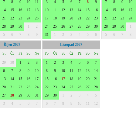
7
8
9
10
11
3
4
5
6
7
8
9
7
8
9
10
14
15
16
17
18
10
11
12
13
14
15
16
14
15
16
17
21
22
23
24
25
17
18
19
20
21
22
23
21
22
23
24
28
29
30
1
2
24
25
26
27
28
29
30
28
29
30
1
5
6
7
8
9
31
1
2
3
4
5
6
5
6
7
8
Říjen 2027
Listopad 2027
St
Čt
Pá
So
Ne
Po
Út
St
Čt
Pá
So
Ne
29
30
1
2
3
1
2
3
4
5
6
7
6
7
8
9
10
8
9
10
11
12
13
14
13
14
15
16
17
15
16
17
18
19
20
21
20
21
22
23
24
22
23
24
25
26
27
28
27
28
29
30
31
29
30
1
2
3
4
5
3
4
5
6
7
6
7
8
9
10
11
12