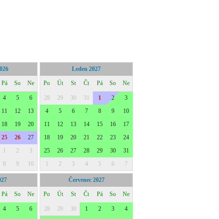
2026
Leden 2027
Pá
So
Ne
Po
Út
St
Čt
Pá
So
Ne
4
5
6
28
29
30
31
1
2
3
11
12
13
4
5
6
7
8
9
10
18
19
20
11
12
13
14
15
16
17
25
26
27
18
19
20
21
22
23
24
1
2
3
25
26
27
28
29
30
31
8
9
10
1
2
3
4
5
6
7
027
Červenec 2027
Pá
So
Ne
Po
Út
St
Čt
Pá
So
Ne
4
5
6
28
29
30
1
2
3
4