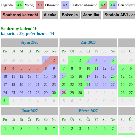
Legenda:
XX
Volno,
XX
Obsazeno,
XX
Částečně obsazeno,
XX
XX
Den příjezd
Souhrnný kalendář
Alenka
Boženka
Jarmilka
Stodola ABJ - 
Souhrnný kalendář
kapacita: 39, počet ložnic: 14
Srpen 2026
Září 2026
Po
Út
St
Čt
Pá
So
Ne
Po
Út
St
Čt
Pá
So
Ne
Po
Út
27
28
29
30
31
1
2
31
1
2
3
4
5
6
28
29
3
4
5
6
7
8
9
7
8
9
10
11
12
13
5
6
10
11
12
13
14
15
16
14
15
16
17
18
19
20
12
13
17
18
19
20
21
22
23
21
22
23
24
25
26
27
19
20
24
25
26
27
28
29
30
28
29
30
1
2
3
4
26
27
31
1
2
3
4
5
6
5
6
7
8
9
10
11
2
3
Únor 2027
Březen 2027
Po
Út
St
Čt
Pá
So
Ne
Po
Út
St
Čt
Pá
So
Ne
Po
Út
1
2
3
4
5
6
7
1
2
3
4
5
6
7
29
30