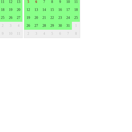
11
12
13
5
6
7
8
9
10
11
18
19
20
12
13
14
15
16
17
18
25
26
27
19
20
21
22
23
24
25
2
3
4
26
27
28
29
30
31
1
9
10
11
2
3
4
5
6
7
8