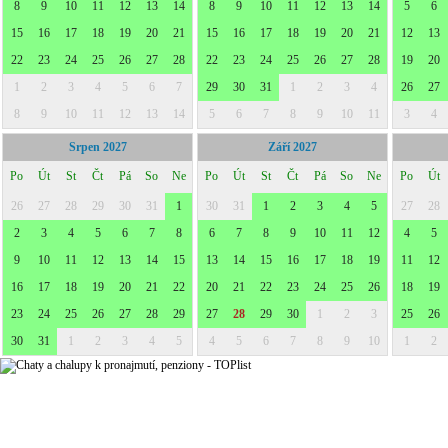
8
9
10
11
12
13
14
8
9
10
11
12
13
14
5
6
15
16
17
18
19
20
21
15
16
17
18
19
20
21
12
13
22
23
24
25
26
27
28
22
23
24
25
26
27
28
19
20
1
2
3
4
5
6
7
29
30
31
1
2
3
4
26
27
8
9
10
11
12
13
14
5
6
7
8
9
10
11
3
4
Srpen 2027
Září 2027
Po
Út
St
Čt
Pá
So
Ne
Po
Út
St
Čt
Pá
So
Ne
Po
Út
26
27
28
29
30
31
1
30
31
1
2
3
4
5
27
28
2
3
4
5
6
7
8
6
7
8
9
10
11
12
4
5
9
10
11
12
13
14
15
13
14
15
16
17
18
19
11
12
16
17
18
19
20
21
22
20
21
22
23
24
25
26
18
19
23
24
25
26
27
28
29
27
28
29
30
1
2
3
25
26
30
31
1
2
3
4
5
4
5
6
7
8
9
10
1
2