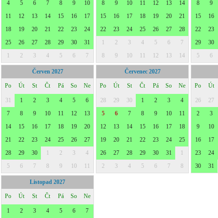
4
5
6
7
8
9
10
8
9
10
11
12
13
14
8
9
11
12
13
14
15
16
17
15
16
17
18
19
20
21
15
16
18
19
20
21
22
23
24
22
23
24
25
26
27
28
22
23
25
26
27
28
29
30
31
1
2
3
4
5
6
7
29
30
1
2
3
4
5
6
7
8
9
10
11
12
13
14
5
6
Červen 2027
Červenec 2027
Po
Út
St
Čt
Pá
So
Ne
Po
Út
St
Čt
Pá
So
Ne
Po
Út
31
1
2
3
4
5
6
28
29
30
1
2
3
4
26
27
7
8
9
10
11
12
13
5
6
7
8
9
10
11
2
3
14
15
16
17
18
19
20
12
13
14
15
16
17
18
9
10
21
22
23
24
25
26
27
19
20
21
22
23
24
25
16
17
28
29
30
1
2
3
4
26
27
28
29
30
31
1
23
24
5
6
7
8
9
10
11
2
3
4
5
6
7
8
30
31
Listopad 2027
Po
Út
St
Čt
Pá
So
Ne
1
2
3
4
5
6
7