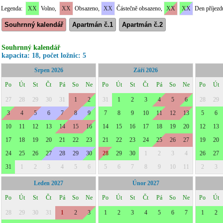
Legenda:
XX
Volno,
XX
Obsazeno,
XX
Částečně obsazeno,
XX
XX
Den příjezd
Souhrnný kalendář
Apartmán č.1
Apartmán č.2
Souhrnný kalendář
kapacita: 18, počet ložnic: 5
Srpen 2026
Září 2026
Po
Út
St
Čt
Pá
So
Ne
Po
Út
St
Čt
Pá
So
Ne
Po
Út
27
28
29
30
31
1
2
31
1
2
3
4
5
6
28
29
3
4
5
6
7
8
9
7
8
9
10
11
12
13
5
6
10
11
12
13
14
15
16
14
15
16
17
18
19
20
12
13
17
18
19
20
21
22
23
21
22
23
24
25
26
27
19
20
24
25
26
27
28
29
30
28
29
30
1
2
3
4
26
27
31
1
2
3
4
5
6
5
6
7
8
9
10
11
2
3
Leden 2027
Únor 2027
Po
Út
St
Čt
Pá
So
Ne
Po
Út
St
Čt
Pá
So
Ne
Po
Út
28
29
30
31
1
2
3
1
2
3
4
5
6
7
1
2