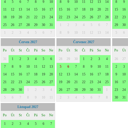
4
5
6
7
8
9
10
8
9
10
11
12
13
14
8
9
11
12
13
14
15
16
17
15
16
17
18
19
20
21
15
16
18
19
20
21
22
23
24
22
23
24
25
26
27
28
22
23
25
26
27
28
29
30
31
1
2
3
4
5
6
7
29
30
1
2
3
4
5
6
7
8
9
10
11
12
13
14
5
6
Červen 2027
Červenec 2027
Po
Út
St
Čt
Pá
So
Ne
Po
Út
St
Čt
Pá
So
Ne
Po
Út
31
1
2
3
4
5
6
28
29
30
1
2
3
4
26
27
7
8
9
10
11
12
13
5
6
7
8
9
10
11
2
3
14
15
16
17
18
19
20
12
13
14
15
16
17
18
9
10
21
22
23
24
25
26
27
19
20
21
22
23
24
25
16
17
28
29
30
1
2
3
4
26
27
28
29
30
31
1
23
24
5
6
7
8
9
10
11
2
3
4
5
6
7
8
30
31
Listopad 2027
Po
Út
St
Čt
Pá
So
Ne
1
2
3
4
5
6
7