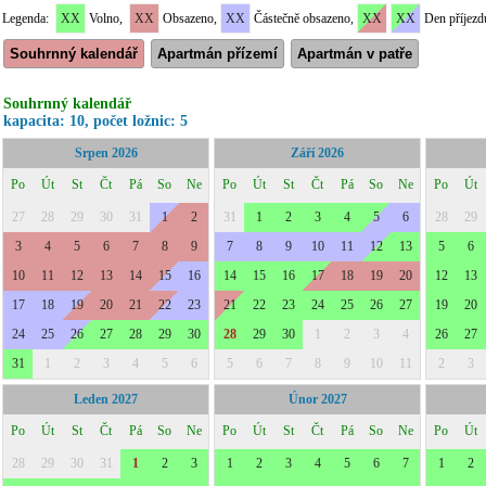
Legenda:
XX
Volno,
XX
Obsazeno,
XX
Částečně obsazeno,
XX
XX
Den příjezd
Souhrnný kalendář
Apartmán přízemí
Apartmán v patře
Souhrnný kalendář
kapacita: 10, počet ložnic: 5
Srpen 2026
Září 2026
Po
Út
St
Čt
Pá
So
Ne
Po
Út
St
Čt
Pá
So
Ne
Po
Út
27
28
29
30
31
1
2
31
1
2
3
4
5
6
28
29
3
4
5
6
7
8
9
7
8
9
10
11
12
13
5
6
10
11
12
13
14
15
16
14
15
16
17
18
19
20
12
13
17
18
19
20
21
22
23
21
22
23
24
25
26
27
19
20
24
25
26
27
28
29
30
28
29
30
1
2
3
4
26
27
31
1
2
3
4
5
6
5
6
7
8
9
10
11
2
3
Leden 2027
Únor 2027
Po
Út
St
Čt
Pá
So
Ne
Po
Út
St
Čt
Pá
So
Ne
Po
Út
28
29
30
31
1
2
3
1
2
3
4
5
6
7
1
2