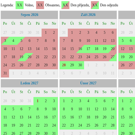
Legenda:
XX
Volno,
XX
Obsazeno,
XX
Den příjezdu,
XX
Den odjezdu
Srpen 2026
Září 2026
Po
Út
St
Čt
Pá
So
Ne
Po
Út
St
Čt
Pá
So
Ne
Po
Út
27
28
29
30
31
1
2
31
1
2
3
4
5
6
28
29
3
4
5
6
7
8
9
7
8
9
10
11
12
13
5
6
10
11
12
13
14
15
16
14
15
16
17
18
19
20
12
13
17
18
19
20
21
22
23
21
22
23
24
25
26
27
19
20
24
25
26
27
28
29
30
28
29
30
1
2
3
4
26
27
31
1
2
3
4
5
6
5
6
7
8
9
10
11
2
3
Leden 2027
Únor 2027
Po
Út
St
Čt
Pá
So
Ne
Po
Út
St
Čt
Pá
So
Ne
Po
Út
28
29
30
31
1
2
3
1
2
3
4
5
6
7
1
2
4
5
6
7
8
9
10
8
9
10
11
12
13
14
8
9
11
12
13
14
15
16
17
15
16
17
18
19
20
21
15
16
18
19
20
21
22
23
24
22
23
24
25
26
27
28
22
23
25
26
27
28
29
30
31
1
2
3
4
5
6
7
29
30