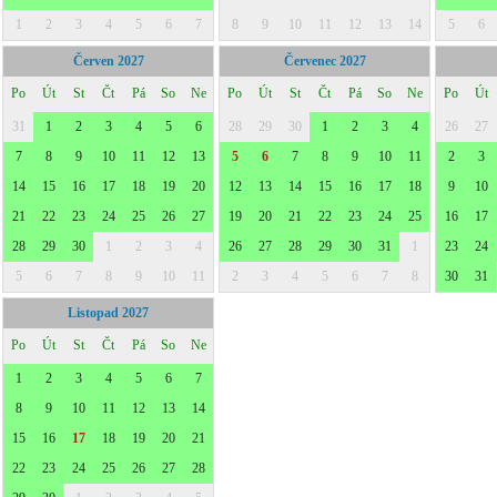
1
2
3
4
5
6
7
8
9
10
11
12
13
14
5
6
Červen 2027
Červenec 2027
Po
Út
St
Čt
Pá
So
Ne
Po
Út
St
Čt
Pá
So
Ne
Po
Út
31
1
2
3
4
5
6
28
29
30
1
2
3
4
26
27
7
8
9
10
11
12
13
5
6
7
8
9
10
11
2
3
14
15
16
17
18
19
20
12
13
14
15
16
17
18
9
10
21
22
23
24
25
26
27
19
20
21
22
23
24
25
16
17
28
29
30
1
2
3
4
26
27
28
29
30
31
1
23
24
5
6
7
8
9
10
11
2
3
4
5
6
7
8
30
31
Listopad 2027
Po
Út
St
Čt
Pá
So
Ne
1
2
3
4
5
6
7
8
9
10
11
12
13
14
15
16
17
18
19
20
21
22
23
24
25
26
27
28