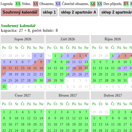
Legenda:
XX
Volno,
XX
Obsazeno,
XX
Částečně obsazeno,
XX
XX
Den příjezdu,
XX
Souhrnný kalendář
sklep 1
sklep 2 apartmán A
sklep 2 apartmá
Souhrnný kalendář
kapacita: 27 + 8, počet ložnic: 8
Srpen 2026
Září 2026
Říjen 2026
Po
Út
St
Čt
Pá
So
Ne
Po
Út
St
Čt
Pá
So
Ne
Po
Út
St
Čt
Pá
So
N
27
28
29
30
31
1
2
31
1
2
3
4
5
6
28
29
30
1
2
3
3
4
5
6
7
8
9
7
8
9
10
11
12
13
5
6
7
8
9
10
1
10
11
12
13
14
15
16
14
15
16
17
18
19
20
12
13
14
15
16
17
1
17
18
19
20
21
22
23
21
22
23
24
25
26
27
19
20
21
22
23
24
2
24
25
26
27
28
29
30
28
29
30
1
2
3
4
26
27
28
29
30
31
31
1
2
3
4
5
6
5
6
7
8
9
10
11
2
3
4
5
6
7
Únor 2027
Březen 2027
Duben 2027
Po
Út
St
Čt
Pá
So
Ne
Po
Út
St
Čt
Pá
So
Ne
Po
Út
St
Čt
Pá
So
N
1
2
3
4
5
6
7
1
2
3
4
5
6
7
29
30
31
1
2
3
8
9
10
11
12
13
14
8
9
10
11
12
13
14
5
6
7
8
9
10
1
15
16
17
18
19
20
21
15
16
17
18
19
20
21
12
13
14
15
16
17
1
22
23
24
25
26
27
28
22
23
24
25
26
27
28
19
20
21
22
23
24
2