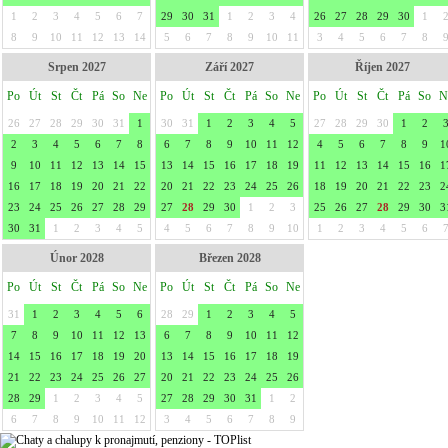
1
2
3
4
5
6
7
29
30
31
1
2
3
4
26
27
28
29
30
1
8
9
10
11
12
13
14
5
6
7
8
9
10
11
3
4
5
6
7
8
Srpen 2027
Září 2027
Říjen 2027
Po
Út
St
Čt
Pá
So
Ne
Po
Út
St
Čt
Pá
So
Ne
Po
Út
St
Čt
Pá
So
N
26
27
28
29
30
31
1
30
31
1
2
3
4
5
27
28
29
30
1
2
2
3
4
5
6
7
8
6
7
8
9
10
11
12
4
5
6
7
8
9
1
9
10
11
12
13
14
15
13
14
15
16
17
18
19
11
12
13
14
15
16
1
16
17
18
19
20
21
22
20
21
22
23
24
25
26
18
19
20
21
22
23
2
23
24
25
26
27
28
29
27
28
29
30
1
2
3
25
26
27
28
29
30
3
30
31
1
2
3
4
5
4
5
6
7
8
9
10
1
2
3
4
5
6
Únor 2028
Březen 2028
Po
Út
St
Čt
Pá
So
Ne
Po
Út
St
Čt
Pá
So
Ne
31
1
2
3
4
5
6
28
29
1
2
3
4
5
7
8
9
10
11
12
13
6
7
8
9
10
11
12
14
15
16
17
18
19
20
13
14
15
16
17
18
19
21
22
23
24
25
26
27
20
21
22
23
24
25
26
28
29
1
2
3
4
5
27
28
29
30
31
1
2
6
7
8
9
10
11
12
3
4
5
6
7
8
9