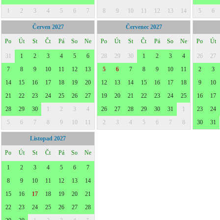
1
2
3
4
5
6
7
8
9
10
11
12
13
14
5
6
Červen 2027
Červenec 2027
Po
Út
St
Čt
Pá
So
Ne
Po
Út
St
Čt
Pá
So
Ne
Po
Út
31
1
2
3
4
5
6
28
29
30
1
2
3
4
26
27
7
8
9
10
11
12
13
5
6
7
8
9
10
11
2
3
14
15
16
17
18
19
20
12
13
14
15
16
17
18
9
10
21
22
23
24
25
26
27
19
20
21
22
23
24
25
16
17
28
29
30
1
2
3
4
26
27
28
29
30
31
1
23
24
5
6
7
8
9
10
11
2
3
4
5
6
7
8
30
31
Listopad 2027
Po
Út
St
Čt
Pá
So
Ne
1
2
3
4
5
6
7
8
9
10
11
12
13
14
15
16
17
18
19
20
21
22
23
24
25
26
27
28