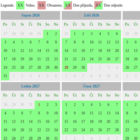
Legenda:
XX
Volno,
XX
Obsazeno,
XX
Den příjezdu,
XX
Den odjezdu
Srpen 2026
Září 2026
Po
Út
St
Čt
Pá
So
Ne
Po
Út
St
Čt
Pá
So
Ne
Po
Út
27
28
29
30
31
1
2
31
1
2
3
4
5
6
28
29
3
4
5
6
7
8
9
7
8
9
10
11
12
13
5
6
10
11
12
13
14
15
16
14
15
16
17
18
19
20
12
13
17
18
19
20
21
22
23
21
22
23
24
25
26
27
19
20
24
25
26
27
28
29
30
28
29
30
1
2
3
4
26
27
31
1
2
3
4
5
6
5
6
7
8
9
10
11
2
3
Leden 2027
Únor 2027
Po
Út
St
Čt
Pá
So
Ne
Po
Út
St
Čt
Pá
So
Ne
Po
Út
28
29
30
31
1
2
3
1
2
3
4
5
6
7
1
2
4
5
6
7
8
9
10
8
9
10
11
12
13
14
8
9
11
12
13
14
15
16
17
15
16
17
18
19
20
21
15
16
18
19
20
21
22
23
24
22
23
24
25
26
27
28
22
23
25
26
27
28
29
30
31
1
2
3
4
5
6
7
29
30