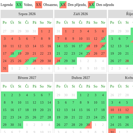
Legenda:
XX
Volno,
XX
Obsazeno,
XX
Den příjezdu,
XX
Den odjezdu
Srpen 2026
Září 2026
Říje
Po
Út
St
Čt
Pá
So
Ne
Po
Út
St
Čt
Pá
So
Ne
Po
Út
St
27
28
29
30
31
1
2
31
1
2
3
4
5
6
28
29
30
3
4
5
6
7
8
9
7
8
9
10
11
12
13
5
6
7
10
11
12
13
14
15
16
14
15
16
17
18
19
20
12
13
14
17
18
19
20
21
22
23
21
22
23
24
25
26
27
19
20
21
24
25
26
27
28
29
30
28
29
30
1
2
3
4
26
27
28
31
1
2
3
4
5
6
5
6
7
8
9
10
11
2
3
4
Březen 2027
Duben 2027
Květ
Po
Út
St
Čt
Pá
So
Ne
Po
Út
St
Čt
Pá
So
Ne
Po
Út
St
1
2
3
4
5
6
7
29
30
31
1
2
3
4
26
27
28
8
9
10
11
12
13
14
5
6
7
8
9
10
11
3
4
5
15
16
17
18
19
20
21
12
13
14
15
16
17
18
10
11
12
22
23
24
25
26
27
28
19
20
21
22
23
24
25
17
18
19
29
30
31
1
2
3
4
26
27
28
29
30
1
2
24
25
26
5
6
7
8
9
10
11
3
4
5
6
7
8
9
31
1
2