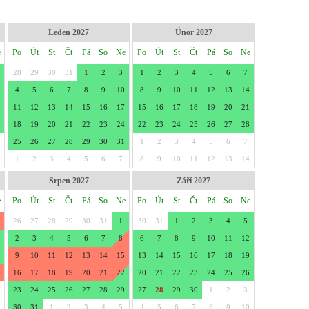
Leden 2027
Únor 2027
e
Po
Út
St
Čt
Pá
So
Ne
Po
Út
St
Čt
Pá
So
Ne
28
29
30
31
1
2
3
1
2
3
4
5
6
7
4
5
6
7
8
9
10
8
9
10
11
12
13
14
11
12
13
14
15
16
17
15
16
17
18
19
20
21
18
19
20
21
22
23
24
22
23
24
25
26
27
28
25
26
27
28
29
30
31
1
2
3
4
5
6
7
1
2
3
4
5
6
7
8
9
10
11
12
13
14
Srpen 2027
Září 2027
e
Po
Út
St
Čt
Pá
So
Ne
Po
Út
St
Čt
Pá
So
Ne
26
27
28
29
30
31
1
30
31
1
2
3
4
5
2
3
4
5
6
7
8
6
7
8
9
10
11
12
9
10
11
12
13
14
15
13
14
15
16
17
18
19
16
17
18
19
20
21
22
20
21
22
23
24
25
26
23
24
25
26
27
28
29
27
28
29
30
1
2
3
30
31
1
2
3
4
5
4
5
6
7
8
9
10