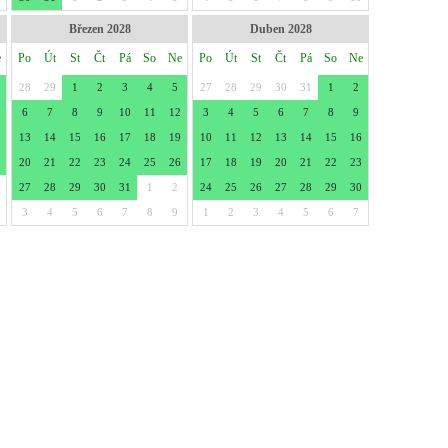
Březen 2028
Duben 2028
e
Po
Út
St
Čt
Pá
So
Ne
Po
Út
St
Čt
Pá
So
Ne
28
29
1
2
3
4
5
27
28
29
30
31
1
2
6
7
8
9
10
11
12
3
4
5
6
7
8
9
13
14
15
16
17
18
19
10
11
12
13
14
15
16
20
21
22
23
24
25
26
17
18
19
20
21
22
23
27
28
29
30
31
1
2
24
25
26
27
28
29
30
3
4
5
6
7
8
9
1
2
3
4
5
6
7