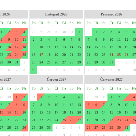
n 2026
Listopad 2026
Prosinec 2026
Čt
Pá
So
Ne
Po
Út
St
Čt
Pá
So
Ne
Po
Út
St
Čt
Pá
So
N
1
2
3
4
26
27
28
29
30
31
1
30
1
2
3
4
5
6
8
9
10
11
2
3
4
5
6
7
8
7
8
9
10
11
12
13
15
16
17
18
9
10
11
12
13
14
15
14
15
16
17
18
19
20
22
23
24
25
16
17
18
19
20
21
22
21
22
23
24
25
26
27
29
30
31
1
23
24
25
26
27
28
29
28
29
30
31
1
2
3
5
6
7
8
30
1
2
3
4
5
6
4
5
6
7
8
9
10
en 2027
Červen 2027
Červenec 2027
Čt
Pá
So
Ne
Po
Út
St
Čt
Pá
So
Ne
Po
Út
St
Čt
Pá
So
N
29
30
1
2
31
1
2
3
4
5
6
28
29
30
1
2
3
4
6
7
8
9
7
8
9
10
11
12
13
5
6
7
8
9
10
11
13
14
15
16
14
15
16
17
18
19
20
12
13
14
15
16
17
18
20
21
22
23
21
22
23
24
25
26
27
19
20
21
22
23
24
25
27
28
29
30
28
29
30
1
2
3
4
26
27
28
29
30
31
1
3
4
5
6
5
6
7
8
9
10
11
2
3
4
5
6
7
8