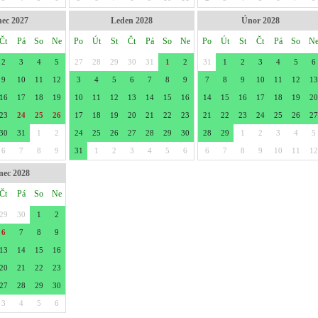
nec 2027
Leden 2028
Únor 2028
Čt
Pá
So
Ne
Po
Út
St
Čt
Pá
So
Ne
Po
Út
St
Čt
Pá
So
N
2
3
4
5
27
28
29
30
31
1
2
31
1
2
3
4
5
6
9
10
11
12
3
4
5
6
7
8
9
7
8
9
10
11
12
13
16
17
18
19
10
11
12
13
14
15
16
14
15
16
17
18
19
20
23
24
25
26
17
18
19
20
21
22
23
21
22
23
24
25
26
27
30
31
1
2
24
25
26
27
28
29
30
28
29
1
2
3
4
5
6
7
8
9
31
1
2
3
4
5
6
6
7
8
9
10
11
12
nec 2028
Čt
Pá
So
Ne
29
30
1
2
6
7
8
9
13
14
15
16
20
21
22
23
27
28
29
30
3
4
5
6