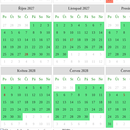
Říjen 2027
Listopad 2027
Prosi
Po
Út
St
Čt
Pá
So
Ne
Po
Út
St
Čt
Pá
So
Ne
Po
Út
St
27
28
29
30
1
2
3
1
2
3
4
5
6
7
29
30
1
4
5
6
7
8
9
10
8
9
10
11
12
13
14
6
7
8
11
12
13
14
15
16
17
15
16
17
18
19
20
21
13
14
15
18
19
20
21
22
23
24
22
23
24
25
26
27
28
20
21
22
25
26
27
28
29
30
31
29
30
1
2
3
4
5
27
28
29
1
2
3
4
5
6
7
6
7
8
9
10
11
12
3
4
5
Květen 2028
Červen 2028
Červe
Po
Út
St
Čt
Pá
So
Ne
Po
Út
St
Čt
Pá
So
Ne
Po
Út
St
1
2
3
4
5
6
7
29
30
31
1
2
3
4
26
27
28
8
9
10
11
12
13
14
5
6
7
8
9
10
11
3
4
5
15
16
17
18
19
20
21
12
13
14
15
16
17
18
10
11
12
22
23
24
25
26
27
28
19
20
21
22
23
24
25
17
18
19
29
30
31
1
2
3
4
26
27
28
29
30
1
2
24
25
26
5
6
7
8
9
10
11
3
4
5
6
7
8
9
31
1
2