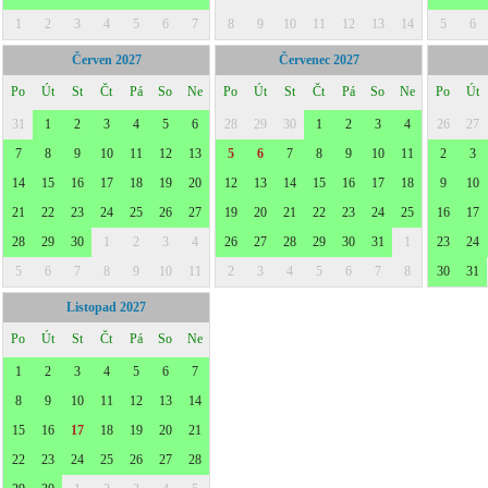
1
2
3
4
5
6
7
8
9
10
11
12
13
14
5
6
Červen 2027
Červenec 2027
Po
Út
St
Čt
Pá
So
Ne
Po
Út
St
Čt
Pá
So
Ne
Po
Út
31
1
2
3
4
5
6
28
29
30
1
2
3
4
26
27
7
8
9
10
11
12
13
5
6
7
8
9
10
11
2
3
14
15
16
17
18
19
20
12
13
14
15
16
17
18
9
10
21
22
23
24
25
26
27
19
20
21
22
23
24
25
16
17
28
29
30
1
2
3
4
26
27
28
29
30
31
1
23
24
5
6
7
8
9
10
11
2
3
4
5
6
7
8
30
31
Listopad 2027
Po
Út
St
Čt
Pá
So
Ne
1
2
3
4
5
6
7
8
9
10
11
12
13
14
15
16
17
18
19
20
21
22
23
24
25
26
27
28