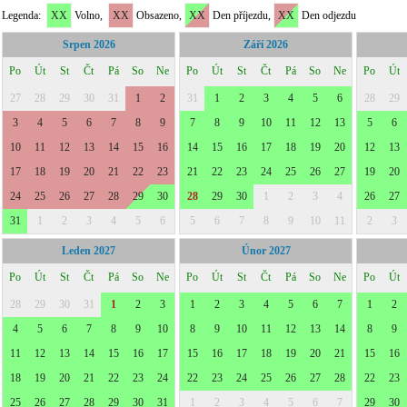
Legenda:
XX
Volno,
XX
Obsazeno,
XX
Den příjezdu,
XX
Den odjezdu
Srpen 2026
Září 2026
Po
Út
St
Čt
Pá
So
Ne
Po
Út
St
Čt
Pá
So
Ne
Po
Út
27
28
29
30
31
1
2
31
1
2
3
4
5
6
28
29
3
4
5
6
7
8
9
7
8
9
10
11
12
13
5
6
10
11
12
13
14
15
16
14
15
16
17
18
19
20
12
13
17
18
19
20
21
22
23
21
22
23
24
25
26
27
19
20
24
25
26
27
28
29
30
28
29
30
1
2
3
4
26
27
31
1
2
3
4
5
6
5
6
7
8
9
10
11
2
3
Leden 2027
Únor 2027
Po
Út
St
Čt
Pá
So
Ne
Po
Út
St
Čt
Pá
So
Ne
Po
Út
28
29
30
31
1
2
3
1
2
3
4
5
6
7
1
2
4
5
6
7
8
9
10
8
9
10
11
12
13
14
8
9
11
12
13
14
15
16
17
15
16
17
18
19
20
21
15
16
18
19
20
21
22
23
24
22
23
24
25
26
27
28
22
23
25
26
27
28
29
30
31
1
2
3
4
5
6
7
29
30