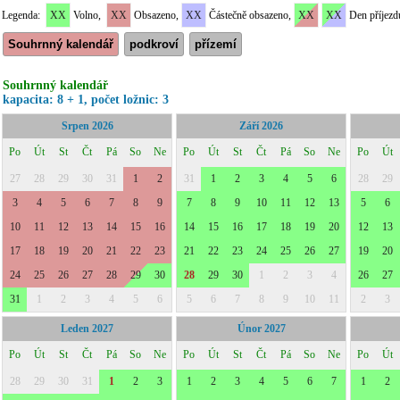
Legenda:
XX
Volno,
XX
Obsazeno,
XX
Částečně obsazeno,
XX
XX
Den příjezd
Souhrnný kalendář
podkroví
přízemí
Souhrnný kalendář
kapacita: 8 + 1, počet ložnic: 3
Srpen 2026
Září 2026
Po
Út
St
Čt
Pá
So
Ne
Po
Út
St
Čt
Pá
So
Ne
Po
Út
27
28
29
30
31
1
2
31
1
2
3
4
5
6
28
29
3
4
5
6
7
8
9
7
8
9
10
11
12
13
5
6
10
11
12
13
14
15
16
14
15
16
17
18
19
20
12
13
17
18
19
20
21
22
23
21
22
23
24
25
26
27
19
20
24
25
26
27
28
29
30
28
29
30
1
2
3
4
26
27
31
1
2
3
4
5
6
5
6
7
8
9
10
11
2
3
Leden 2027
Únor 2027
Po
Út
St
Čt
Pá
So
Ne
Po
Út
St
Čt
Pá
So
Ne
Po
Út
28
29
30
31
1
2
3
1
2
3
4
5
6
7
1
2