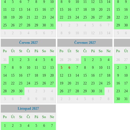
4
5
6
7
8
9
10
8
9
10
11
12
13
14
8
9
11
12
13
14
15
16
17
15
16
17
18
19
20
21
15
16
18
19
20
21
22
23
24
22
23
24
25
26
27
28
22
23
25
26
27
28
29
30
31
1
2
3
4
5
6
7
29
30
1
2
3
4
5
6
7
8
9
10
11
12
13
14
5
6
Červen 2027
Červenec 2027
Po
Út
St
Čt
Pá
So
Ne
Po
Út
St
Čt
Pá
So
Ne
Po
Út
31
1
2
3
4
5
6
28
29
30
1
2
3
4
26
27
7
8
9
10
11
12
13
5
6
7
8
9
10
11
2
3
14
15
16
17
18
19
20
12
13
14
15
16
17
18
9
10
21
22
23
24
25
26
27
19
20
21
22
23
24
25
16
17
28
29
30
1
2
3
4
26
27
28
29
30
31
1
23
24
5
6
7
8
9
10
11
2
3
4
5
6
7
8
30
31
Listopad 2027
Po
Út
St
Čt
Pá
So
Ne
1
2
3
4
5
6
7