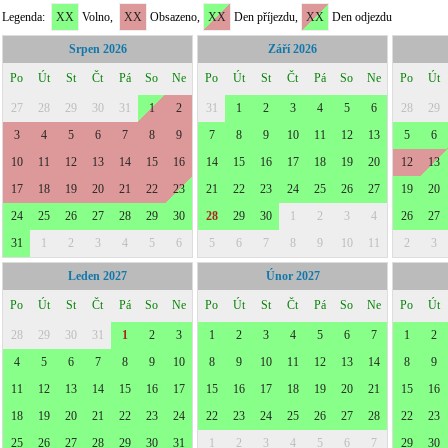
Legenda:
XX
Volno,
XX
Obsazeno,
XX
Den příjezdu,
XX
Den odjezdu
Srpen 2026
Září 2026
Po
Út
St
Čt
Pá
So
Ne
Po
Út
St
Čt
Pá
So
Ne
Po
Út
27
28
29
30
31
1
2
31
1
2
3
4
5
6
28
29
3
4
5
6
7
8
9
7
8
9
10
11
12
13
5
6
10
11
12
13
14
15
16
14
15
16
17
18
19
20
12
13
17
18
19
20
21
22
23
21
22
23
24
25
26
27
19
20
24
25
26
27
28
29
30
28
29
30
1
2
3
4
26
27
31
1
2
3
4
5
6
5
6
7
8
9
10
11
2
3
Leden 2027
Únor 2027
Po
Út
St
Čt
Pá
So
Ne
Po
Út
St
Čt
Pá
So
Ne
Po
Út
28
29
30
31
1
2
3
1
2
3
4
5
6
7
1
2
4
5
6
7
8
9
10
8
9
10
11
12
13
14
8
9
11
12
13
14
15
16
17
15
16
17
18
19
20
21
15
16
18
19
20
21
22
23
24
22
23
24
25
26
27
28
22
23
25
26
27
28
29
30
31
1
2
3
4
5
6
7
29
30