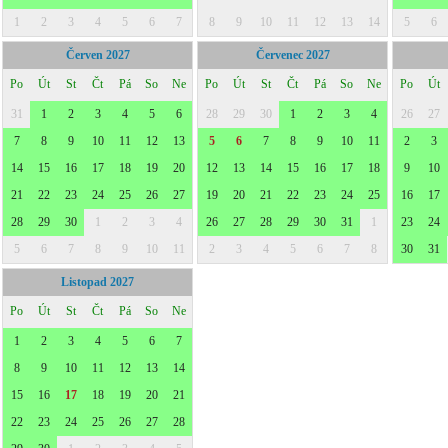
1
2
3
4
5
6
7
8
9
10
11
12
13
14
5
6
Červen 2027
Červenec 2027
Po
Út
St
Čt
Pá
So
Ne
Po
Út
St
Čt
Pá
So
Ne
Po
Út
31
1
2
3
4
5
6
28
29
30
1
2
3
4
26
27
7
8
9
10
11
12
13
5
6
7
8
9
10
11
2
3
14
15
16
17
18
19
20
12
13
14
15
16
17
18
9
10
21
22
23
24
25
26
27
19
20
21
22
23
24
25
16
17
28
29
30
1
2
3
4
26
27
28
29
30
31
1
23
24
5
6
7
8
9
10
11
2
3
4
5
6
7
8
30
31
Listopad 2027
Po
Út
St
Čt
Pá
So
Ne
1
2
3
4
5
6
7
8
9
10
11
12
13
14
15
16
17
18
19
20
21
22
23
24
25
26
27
28