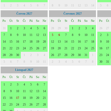
1
2
3
4
5
6
7
8
9
10
11
12
13
14
5
6
Červen 2027
Červenec 2027
Po
Út
St
Čt
Pá
So
Ne
Po
Út
St
Čt
Pá
So
Ne
Po
Út
31
1
2
3
4
5
6
28
29
30
1
2
3
4
26
27
7
8
9
10
11
12
13
5
6
7
8
9
10
11
2
3
14
15
16
17
18
19
20
12
13
14
15
16
17
18
9
10
21
22
23
24
25
26
27
19
20
21
22
23
24
25
16
17
28
29
30
1
2
3
4
26
27
28
29
30
31
1
23
24
5
6
7
8
9
10
11
2
3
4
5
6
7
8
30
31
Listopad 2027
Po
Út
St
Čt
Pá
So
Ne
1
2
3
4
5
6
7
8
9
10
11
12
13
14
15
16
17
18
19
20
21
22
23
24
25
26
27
28