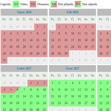
Legenda:
XX
Volno,
XX
Obsazeno,
XX
Den příjezdu,
XX
Den odjezdu
Srpen 2026
Září 2026
Po
Út
St
Čt
Pá
So
Ne
Po
Út
St
Čt
Pá
So
Ne
Po
Út
27
28
29
30
31
1
2
31
1
2
3
4
5
6
28
29
3
4
5
6
7
8
9
7
8
9
10
11
12
13
5
6
10
11
12
13
14
15
16
14
15
16
17
18
19
20
12
13
17
18
19
20
21
22
23
21
22
23
24
25
26
27
19
20
24
25
26
27
28
29
30
28
29
30
1
2
3
4
26
27
31
1
2
3
4
5
6
5
6
7
8
9
10
11
2
3
Leden 2027
Únor 2027
Po
Út
St
Čt
Pá
So
Ne
Po
Út
St
Čt
Pá
So
Ne
Po
Út
28
29
30
31
1
2
3
1
2
3
4
5
6
7
1
2
4
5
6
7
8
9
10
8
9
10
11
12
13
14
8
9
11
12
13
14
15
16
17
15
16
17
18
19
20
21
15
16
18
19
20
21
22
23
24
22
23
24
25
26
27
28
22
23
25
26
27
28
29
30
31
1
2
3
4
5
6
7
29
30