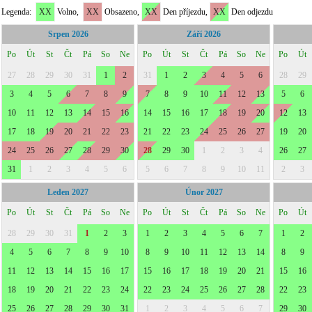
Legenda:
XX
Volno,
XX
Obsazeno,
XX
Den příjezdu,
XX
Den odjezdu
Srpen 2026
Září 2026
Po
Út
St
Čt
Pá
So
Ne
Po
Út
St
Čt
Pá
So
Ne
Po
Út
27
28
29
30
31
1
2
31
1
2
3
4
5
6
28
29
3
4
5
6
7
8
9
7
8
9
10
11
12
13
5
6
10
11
12
13
14
15
16
14
15
16
17
18
19
20
12
13
17
18
19
20
21
22
23
21
22
23
24
25
26
27
19
20
24
25
26
27
28
29
30
28
29
30
1
2
3
4
26
27
31
1
2
3
4
5
6
5
6
7
8
9
10
11
2
3
Leden 2027
Únor 2027
Po
Út
St
Čt
Pá
So
Ne
Po
Út
St
Čt
Pá
So
Ne
Po
Út
28
29
30
31
1
2
3
1
2
3
4
5
6
7
1
2
4
5
6
7
8
9
10
8
9
10
11
12
13
14
8
9
11
12
13
14
15
16
17
15
16
17
18
19
20
21
15
16
18
19
20
21
22
23
24
22
23
24
25
26
27
28
22
23
25
26
27
28
29
30
31
1
2
3
4
5
6
7
29
30