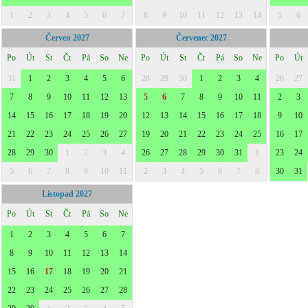
1
2
3
4
5
6
7
8
9
10
11
12
13
14
5
6
Červen 2027
Červenec 2027
Po
Út
St
Čt
Pá
So
Ne
Po
Út
St
Čt
Pá
So
Ne
Po
Út
31
1
2
3
4
5
6
28
29
30
1
2
3
4
26
27
7
8
9
10
11
12
13
5
6
7
8
9
10
11
2
3
14
15
16
17
18
19
20
12
13
14
15
16
17
18
9
10
21
22
23
24
25
26
27
19
20
21
22
23
24
25
16
17
28
29
30
1
2
3
4
26
27
28
29
30
31
1
23
24
5
6
7
8
9
10
11
2
3
4
5
6
7
8
30
31
Listopad 2027
Po
Út
St
Čt
Pá
So
Ne
1
2
3
4
5
6
7
8
9
10
11
12
13
14
15
16
17
18
19
20
21
22
23
24
25
26
27
28