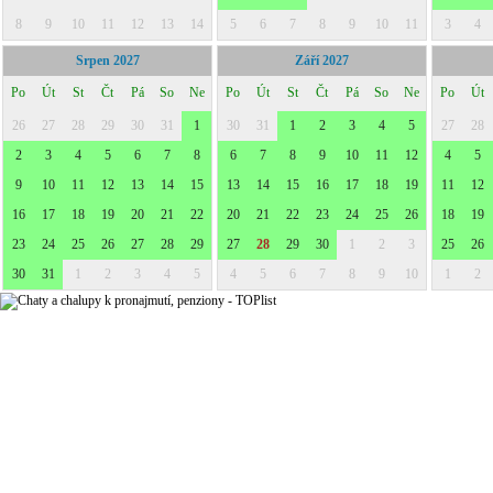
8
9
10
11
12
13
14
5
6
7
8
9
10
11
3
4
Srpen 2027
Září 2027
Po
Út
St
Čt
Pá
So
Ne
Po
Út
St
Čt
Pá
So
Ne
Po
Út
26
27
28
29
30
31
1
30
31
1
2
3
4
5
27
28
2
3
4
5
6
7
8
6
7
8
9
10
11
12
4
5
9
10
11
12
13
14
15
13
14
15
16
17
18
19
11
12
16
17
18
19
20
21
22
20
21
22
23
24
25
26
18
19
23
24
25
26
27
28
29
27
28
29
30
1
2
3
25
26
30
31
1
2
3
4
5
4
5
6
7
8
9
10
1
2