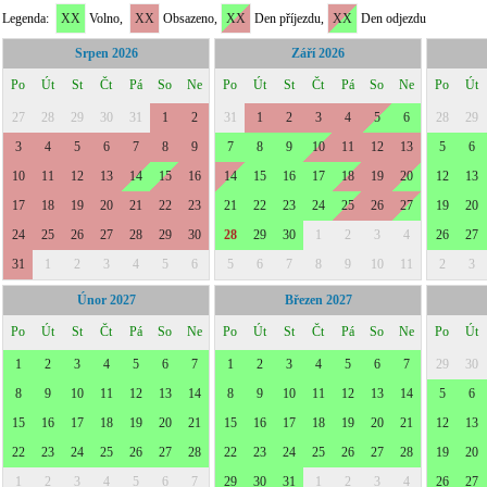
Legenda:
XX
Volno,
XX
Obsazeno,
XX
Den příjezdu,
XX
Den odjezdu
Srpen 2026
Září 2026
Po
Út
St
Čt
Pá
So
Ne
Po
Út
St
Čt
Pá
So
Ne
Po
Út
27
28
29
30
31
1
2
31
1
2
3
4
5
6
28
29
3
4
5
6
7
8
9
7
8
9
10
11
12
13
5
6
10
11
12
13
14
15
16
14
15
16
17
18
19
20
12
13
17
18
19
20
21
22
23
21
22
23
24
25
26
27
19
20
24
25
26
27
28
29
30
28
29
30
1
2
3
4
26
27
31
1
2
3
4
5
6
5
6
7
8
9
10
11
2
3
Únor 2027
Březen 2027
Po
Út
St
Čt
Pá
So
Ne
Po
Út
St
Čt
Pá
So
Ne
Po
Út
1
2
3
4
5
6
7
1
2
3
4
5
6
7
29
30
8
9
10
11
12
13
14
8
9
10
11
12
13
14
5
6
15
16
17
18
19
20
21
15
16
17
18
19
20
21
12
13
22
23
24
25
26
27
28
22
23
24
25
26
27
28
19
20
1
2
3
4
5
6
7
29
30
31
1
2
3
4
26
27