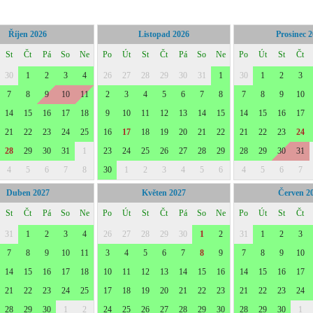
Říjen 2026
Listopad 2026
Prosinec 
St
Čt
Pá
So
Ne
Po
Út
St
Čt
Pá
So
Ne
Po
Út
St
Čt
30
1
2
3
4
26
27
28
29
30
31
1
30
1
2
3
7
8
9
10
11
2
3
4
5
6
7
8
7
8
9
10
14
15
16
17
18
9
10
11
12
13
14
15
14
15
16
17
21
22
23
24
25
16
17
18
19
20
21
22
21
22
23
24
28
29
30
31
1
23
24
25
26
27
28
29
28
29
30
31
4
5
6
7
8
30
1
2
3
4
5
6
4
5
6
7
Duben 2027
Květen 2027
Červen 2
St
Čt
Pá
So
Ne
Po
Út
St
Čt
Pá
So
Ne
Po
Út
St
Čt
31
1
2
3
4
26
27
28
29
30
1
2
31
1
2
3
7
8
9
10
11
3
4
5
6
7
8
9
7
8
9
10
14
15
16
17
18
10
11
12
13
14
15
16
14
15
16
17
21
22
23
24
25
17
18
19
20
21
22
23
21
22
23
24
28
29
30
1
2
24
25
26
27
28
29
30
28
29
30
1