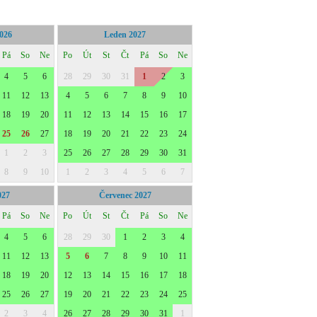
2026
Leden 2027
Pá
So
Ne
Po
Út
St
Čt
Pá
So
Ne
4
5
6
28
29
30
31
1
2
3
11
12
13
4
5
6
7
8
9
10
18
19
20
11
12
13
14
15
16
17
25
26
27
18
19
20
21
22
23
24
1
2
3
25
26
27
28
29
30
31
8
9
10
1
2
3
4
5
6
7
027
Červenec 2027
Pá
So
Ne
Po
Út
St
Čt
Pá
So
Ne
4
5
6
28
29
30
1
2
3
4
11
12
13
5
6
7
8
9
10
11
18
19
20
12
13
14
15
16
17
18
25
26
27
19
20
21
22
23
24
25
2
3
4
26
27
28
29
30
31
1