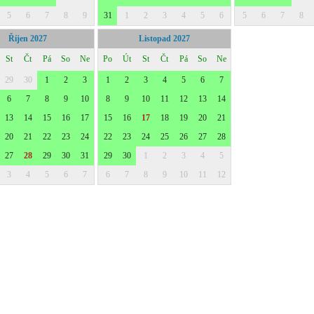
5
6
7
8
9
31
1
2
3
4
5
6
5
6
7
8
Říjen 2027
Listopad 2027
St
Čt
Pá
So
Ne
Po
Út
St
Čt
Pá
So
Ne
29
30
1
2
3
1
2
3
4
5
6
7
6
7
8
9
10
8
9
10
11
12
13
14
13
14
15
16
17
15
16
17
18
19
20
21
20
21
22
23
24
22
23
24
25
26
27
28
27
28
29
30
31
29
30
1
2
3
4
5
3
4
5
6
7
6
7
8
9
10
11
12