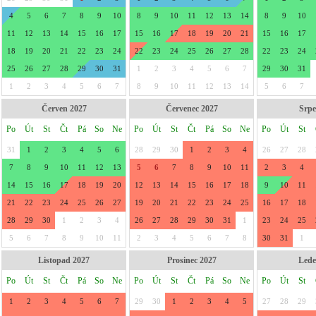
4
5
6
7
8
9
10
8
9
10
11
12
13
14
8
9
10
11
12
13
14
15
16
17
15
16
17
18
19
20
21
15
16
17
18
19
20
21
22
23
24
22
23
24
25
26
27
28
22
23
24
25
26
27
28
29
30
31
1
2
3
4
5
6
7
29
30
31
1
2
3
4
5
6
7
8
9
10
11
12
13
14
5
6
7
Červen 2027
Červenec 2027
Srpe
Po
Út
St
Čt
Pá
So
Ne
Po
Út
St
Čt
Pá
So
Ne
Po
Út
St
31
1
2
3
4
5
6
28
29
30
1
2
3
4
26
27
28
7
8
9
10
11
12
13
5
6
7
8
9
10
11
2
3
4
14
15
16
17
18
19
20
12
13
14
15
16
17
18
9
10
11
21
22
23
24
25
26
27
19
20
21
22
23
24
25
16
17
18
28
29
30
1
2
3
4
26
27
28
29
30
31
1
23
24
25
5
6
7
8
9
10
11
2
3
4
5
6
7
8
30
31
1
Listopad 2027
Prosinec 2027
Lede
Po
Út
St
Čt
Pá
So
Ne
Po
Út
St
Čt
Pá
So
Ne
Po
Út
St
1
2
3
4
5
6
7
29
30
1
2
3
4
5
27
28
29