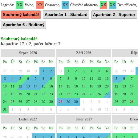
Legenda:
XX
Volno,
XX
Obsazeno,
XX
Částečně obsazeno,
XX
XX
Den příjezdu,
Souhrnný kalendář
Apartmán 1 - Standard
Apartmán 2 - Superior
Apartmán 6 - Rodinný
Souhrnný kalendář
kapacita: 17 + 2, počet ložnic: 7
Srpen 2026
Září 2026
Říje
Po
Út
St
Čt
Pá
So
Ne
Po
Út
St
Čt
Pá
So
Ne
Po
Út
St
27
28
29
30
31
1
2
31
1
2
3
4
5
6
28
29
30
3
4
5
6
7
8
9
7
8
9
10
11
12
13
5
6
7
10
11
12
13
14
15
16
14
15
16
17
18
19
20
12
13
14
17
18
19
20
21
22
23
21
22
23
24
25
26
27
19
20
21
24
25
26
27
28
29
30
28
29
30
1
2
3
4
26
27
28
31
1
2
3
4
5
6
5
6
7
8
9
10
11
2
3
4
Leden 2027
Únor 2027
Břez
Po
Út
St
Čt
Pá
So
Ne
Po
Út
St
Čt
Pá
So
Ne
Po
Út
St
28
29
30
31
1
2
3
1
2
3
4
5
6
7
1
2
3