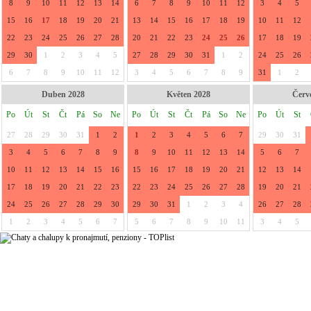
8
9
10
11
12
13
14
6
7
8
9
10
11
12
3
4
5
15
16
17
18
19
20
21
13
14
15
16
17
18
19
10
11
12
22
23
24
25
26
27
28
20
21
22
23
24
25
26
17
18
19
29
30
1
2
3
4
5
27
28
29
30
31
1
2
24
25
26
6
7
8
9
10
11
12
3
4
5
6
7
8
9
31
1
2
Duben 2028
Květen 2028
Červ
Po
Út
St
Čt
Pá
So
Ne
Po
Út
St
Čt
Pá
So
Ne
Po
Út
St
27
28
29
30
31
1
2
1
2
3
4
5
6
7
29
30
31
3
4
5
6
7
8
9
8
9
10
11
12
13
14
5
6
7
10
11
12
13
14
15
16
15
16
17
18
19
20
21
12
13
14
17
18
19
20
21
22
23
22
23
24
25
26
27
28
19
20
21
24
25
26
27
28
29
30
29
30
31
1
2
3
4
26
27
28
1
2
3
4
5
6
7
5
6
7
8
9
10
11
3
4
5