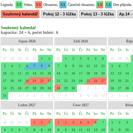
Legenda:
XX
Volno,
XX
Obsazeno,
XX
Částečně obsazeno,
XX
XX
Den příjezdu,
Souhrnný kalendář
Pokoj 12 - 3 lůžka
Pokoj 13 - 3 lůžka
Ap.14 -
Souhrnný kalendář
kapacita: 24 + 6, počet ložnic: 6
Srpen 2026
Září 2026
Říje
Po
Út
St
Čt
Pá
So
Ne
Po
Út
St
Čt
Pá
So
Ne
Po
Út
St
27
28
29
30
31
1
2
31
1
2
3
4
5
6
28
29
30
3
4
5
6
7
8
9
7
8
9
10
11
12
13
5
6
7
10
11
12
13
14
15
16
14
15
16
17
18
19
20
12
13
14
17
18
19
20
21
22
23
21
22
23
24
25
26
27
19
20
21
24
25
26
27
28
29
30
28
29
30
1
2
3
4
26
27
28
31
1
2
3
4
5
6
5
6
7
8
9
10
11
2
3
4
Leden 2027
Únor 2027
Břez
Po
Út
St
Čt
Pá
So
Ne
Po
Út
St
Čt
Pá
So
Ne
Po
Út
St
28
29
30
31
1
2
3
1
2
3
4
5
6
7
1
2
3
4
5
6
7
8
9
10
8
9
10
11
12
13
14
8
9
10