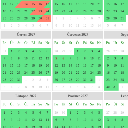
11
12
13
14
15
16
17
15
16
17
18
19
20
21
15
16
17
18
19
20
21
22
23
24
22
23
24
25
26
27
28
22
23
24
25
26
27
28
29
30
31
1
2
3
4
5
6
7
29
30
31
1
2
3
4
5
6
7
8
9
10
11
12
13
14
5
6
7
Červen 2027
Červenec 2027
Srpe
Po
Út
St
Čt
Pá
So
Ne
Po
Út
St
Čt
Pá
So
Ne
Po
Út
St
31
1
2
3
4
5
6
28
29
30
1
2
3
4
26
27
28
7
8
9
10
11
12
13
5
6
7
8
9
10
11
2
3
4
14
15
16
17
18
19
20
12
13
14
15
16
17
18
9
10
11
21
22
23
24
25
26
27
19
20
21
22
23
24
25
16
17
18
28
29
30
1
2
3
4
26
27
28
29
30
31
1
23
24
25
5
6
7
8
9
10
11
2
3
4
5
6
7
8
30
31
1
Listopad 2027
Prosinec 2027
Lede
Po
Út
St
Čt
Pá
So
Ne
Po
Út
St
Čt
Pá
So
Ne
Po
Út
St
1
2
3
4
5
6
7
29
30
1
2
3
4
5
27
28
29
8
9
10
11
12
13
14
6
7
8
9
10
11
12
3
4
5
15
16
17
18
19
20
21
13
14
15
16
17
18
19
10
11
12