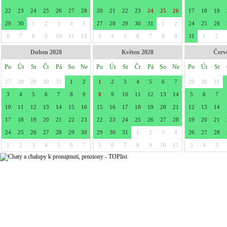
22
23
24
25
26
27
28
20
21
22
23
24
25
26
17
18
19
29
30
1
2
3
4
5
27
28
29
30
31
1
2
24
25
26
6
7
8
9
10
11
12
3
4
5
6
7
8
9
31
1
2
Duben 2028
Květen 2028
Červ
Po
Út
St
Čt
Pá
So
Ne
Po
Út
St
Čt
Pá
So
Ne
Po
Út
St
27
28
29
30
31
1
2
1
2
3
4
5
6
7
29
30
31
3
4
5
6
7
8
9
8
9
10
11
12
13
14
5
6
7
10
11
12
13
14
15
16
15
16
17
18
19
20
21
12
13
14
17
18
19
20
21
22
23
22
23
24
25
26
27
28
19
20
21
24
25
26
27
28
29
30
29
30
31
1
2
3
4
26
27
28
1
2
3
4
5
6
7
5
6
7
8
9
10
11
3
4
5