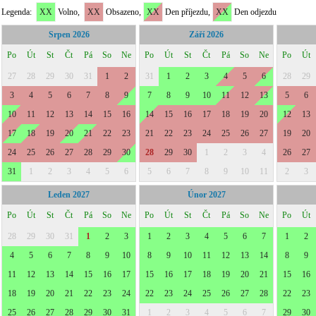
Legenda:
XX
Volno,
XX
Obsazeno,
XX
Den příjezdu,
XX
Den odjezdu
Srpen 2026
Září 2026
Po
Út
St
Čt
Pá
So
Ne
Po
Út
St
Čt
Pá
So
Ne
Po
Út
27
28
29
30
31
1
2
31
1
2
3
4
5
6
28
29
3
4
5
6
7
8
9
7
8
9
10
11
12
13
5
6
10
11
12
13
14
15
16
14
15
16
17
18
19
20
12
13
17
18
19
20
21
22
23
21
22
23
24
25
26
27
19
20
24
25
26
27
28
29
30
28
29
30
1
2
3
4
26
27
31
1
2
3
4
5
6
5
6
7
8
9
10
11
2
3
Leden 2027
Únor 2027
Po
Út
St
Čt
Pá
So
Ne
Po
Út
St
Čt
Pá
So
Ne
Po
Út
28
29
30
31
1
2
3
1
2
3
4
5
6
7
1
2
4
5
6
7
8
9
10
8
9
10
11
12
13
14
8
9
11
12
13
14
15
16
17
15
16
17
18
19
20
21
15
16
18
19
20
21
22
23
24
22
23
24
25
26
27
28
22
23
25
26
27
28
29
30
31
1
2
3
4
5
6
7
29
30