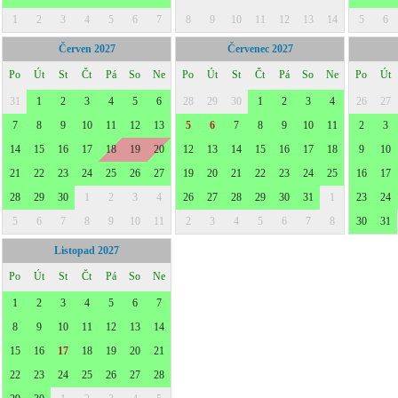
1
2
3
4
5
6
7
8
9
10
11
12
13
14
5
6
Červen 2027
Červenec 2027
Po
Út
St
Čt
Pá
So
Ne
Po
Út
St
Čt
Pá
So
Ne
Po
Út
31
1
2
3
4
5
6
28
29
30
1
2
3
4
26
27
7
8
9
10
11
12
13
5
6
7
8
9
10
11
2
3
14
15
16
17
18
19
20
12
13
14
15
16
17
18
9
10
21
22
23
24
25
26
27
19
20
21
22
23
24
25
16
17
28
29
30
1
2
3
4
26
27
28
29
30
31
1
23
24
5
6
7
8
9
10
11
2
3
4
5
6
7
8
30
31
Listopad 2027
Po
Út
St
Čt
Pá
So
Ne
1
2
3
4
5
6
7
8
9
10
11
12
13
14
15
16
17
18
19
20
21
22
23
24
25
26
27
28