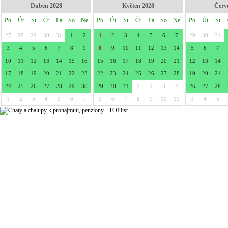
Duben 2028
Květen 2028
Červ
Po
Út
St
Čt
Pá
So
Ne
Po
Út
St
Čt
Pá
So
Ne
Po
Út
St
27
28
29
30
31
1
2
1
2
3
4
5
6
7
29
30
31
3
4
5
6
7
8
9
8
9
10
11
12
13
14
5
6
7
10
11
12
13
14
15
16
15
16
17
18
19
20
21
12
13
14
17
18
19
20
21
22
23
22
23
24
25
26
27
28
19
20
21
24
25
26
27
28
29
30
29
30
31
1
2
3
4
26
27
28
1
2
3
4
5
6
7
5
6
7
8
9
10
11
3
4
5