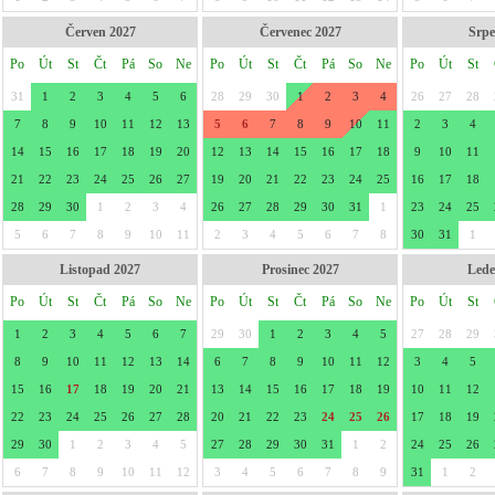
Červen 2027
Červenec 2027
Srpe
Po
Út
St
Čt
Pá
So
Ne
Po
Út
St
Čt
Pá
So
Ne
Po
Út
St
31
1
2
3
4
5
6
28
29
30
1
2
3
4
26
27
28
7
8
9
10
11
12
13
5
6
7
8
9
10
11
2
3
4
14
15
16
17
18
19
20
12
13
14
15
16
17
18
9
10
11
21
22
23
24
25
26
27
19
20
21
22
23
24
25
16
17
18
28
29
30
1
2
3
4
26
27
28
29
30
31
1
23
24
25
5
6
7
8
9
10
11
2
3
4
5
6
7
8
30
31
1
Listopad 2027
Prosinec 2027
Lede
Po
Út
St
Čt
Pá
So
Ne
Po
Út
St
Čt
Pá
So
Ne
Po
Út
St
1
2
3
4
5
6
7
29
30
1
2
3
4
5
27
28
29
8
9
10
11
12
13
14
6
7
8
9
10
11
12
3
4
5
15
16
17
18
19
20
21
13
14
15
16
17
18
19
10
11
12
22
23
24
25
26
27
28
20
21
22
23
24
25
26
17
18
19
29
30
1
2
3
4
5
27
28
29
30
31
1
2
24
25
26
6
7
8
9
10
11
12
3
4
5
6
7
8
9
31
1
2