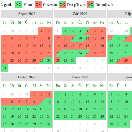
Legenda:
XX
Volno,
XX
Obsazeno,
XX
Den příjezdu,
XX
Den odjezdu
Srpen 2026
Září 2026
Říje
Po
Út
St
Čt
Pá
So
Ne
Po
Út
St
Čt
Pá
So
Ne
Po
Út
St
27
28
29
30
31
1
2
31
1
2
3
4
5
6
28
29
30
3
4
5
6
7
8
9
7
8
9
10
11
12
13
5
6
7
10
11
12
13
14
15
16
14
15
16
17
18
19
20
12
13
14
17
18
19
20
21
22
23
21
22
23
24
25
26
27
19
20
21
24
25
26
27
28
29
30
28
29
30
1
2
3
4
26
27
28
31
1
2
3
4
5
6
5
6
7
8
9
10
11
2
3
4
Leden 2027
Únor 2027
Břez
Po
Út
St
Čt
Pá
So
Ne
Po
Út
St
Čt
Pá
So
Ne
Po
Út
St
28
29
30
31
1
2
3
1
2
3
4
5
6
7
1
2
3
4
5
6
7
8
9
10
8
9
10
11
12
13
14
8
9
10
11
12
13
14
15
16
17
15
16
17
18
19
20
21
15
16
17
18
19
20
21
22
23
24
22
23
24
25
26
27
28
22
23
24
25
26
27
28
29
30
31
1
2
3
4
5
6
7
29
30
31
1
2
3
4
5
6
7
8
9
10
11
12
13
14
5
6
7