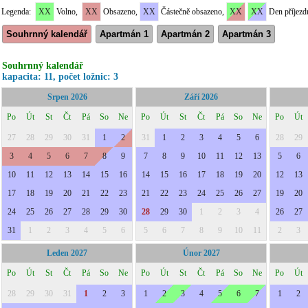
Legenda:
XX
Volno,
XX
Obsazeno,
XX
Částečně obsazeno,
XX
XX
Den příjezd
Souhrnný kalendář
Apartmán 1
Apartmán 2
Apartmán 3
Souhrnný kalendář
kapacita: 11, počet ložnic: 3
Srpen 2026
Září 2026
Po
Út
St
Čt
Pá
So
Ne
Po
Út
St
Čt
Pá
So
Ne
Po
Út
27
28
29
30
31
1
2
31
1
2
3
4
5
6
28
29
3
4
5
6
7
8
9
7
8
9
10
11
12
13
5
6
10
11
12
13
14
15
16
14
15
16
17
18
19
20
12
13
17
18
19
20
21
22
23
21
22
23
24
25
26
27
19
20
24
25
26
27
28
29
30
28
29
30
1
2
3
4
26
27
31
1
2
3
4
5
6
5
6
7
8
9
10
11
2
3
Leden 2027
Únor 2027
Po
Út
St
Čt
Pá
So
Ne
Po
Út
St
Čt
Pá
So
Ne
Po
Út
28
29
30
31
1
2
3
1
2
3
4
5
6
7
1
2