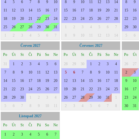
4
5
6
7
8
9
10
8
9
10
11
12
13
14
8
9
11
12
13
14
15
16
17
15
16
17
18
19
20
21
15
16
18
19
20
21
22
23
24
22
23
24
25
26
27
28
22
23
25
26
27
28
29
30
31
1
2
3
4
5
6
7
29
30
1
2
3
4
5
6
7
8
9
10
11
12
13
14
5
6
Červen 2027
Červenec 2027
Po
Út
St
Čt
Pá
So
Ne
Po
Út
St
Čt
Pá
So
Ne
Po
Út
31
1
2
3
4
5
6
28
29
30
1
2
3
4
26
27
7
8
9
10
11
12
13
5
6
7
8
9
10
11
2
3
14
15
16
17
18
19
20
12
13
14
15
16
17
18
9
10
21
22
23
24
25
26
27
19
20
21
22
23
24
25
16
17
28
29
30
1
2
3
4
26
27
28
29
30
31
1
23
24
5
6
7
8
9
10
11
2
3
4
5
6
7
8
30
31
Listopad 2027
Po
Út
St
Čt
Pá
So
Ne
1
2
3
4
5
6
7