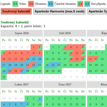
Legenda:
XX
Volno,
XX
Obsazeno,
XX
Částečně obsazeno,
XX
XX
Den příjezdu,
Souhrnný kalendář
Apartmán Harmonie (max.6 osob)
Apartmán Sy
Souhrnný kalendář
kapacita: 8 + 2, počet ložnic: 3
Srpen 2026
Září 2026
Říje
Po
Út
St
Čt
Pá
So
Ne
Po
Út
St
Čt
Pá
So
Ne
Po
Út
St
27
28
29
30
31
1
2
31
1
2
3
4
5
6
28
29
30
3
4
5
6
7
8
9
7
8
9
10
11
12
13
5
6
7
10
11
12
13
14
15
16
14
15
16
17
18
19
20
12
13
14
17
18
19
20
21
22
23
21
22
23
24
25
26
27
19
20
21
24
25
26
27
28
29
30
28
29
30
1
2
3
4
26
27
28
31
1
2
3
4
5
6
5
6
7
8
9
10
11
2
3
4
Leden 2027
Únor 2027
Břez
Po
Út
St
Čt
Pá
So
Ne
Po
Út
St
Čt
Pá
So
Ne
Po
Út
St
28
29
30
31
1
2
3
1
2
3
4
5
6
7
1
2
3
4
5
6
7
8
9
10
8
9
10
11
12
13
14
8
9
10