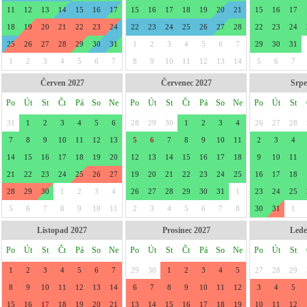
11
12
13
14
15
16
17
15
16
17
18
19
20
21
15
16
17
18
19
20
21
22
23
24
22
23
24
25
26
27
28
22
23
24
25
26
27
28
29
30
31
1
2
3
4
5
6
7
29
30
31
1
2
3
4
5
6
7
8
9
10
11
12
13
14
5
6
7
Červen 2027
Červenec 2027
Srpe
Po
Út
St
Čt
Pá
So
Ne
Po
Út
St
Čt
Pá
So
Ne
Po
Út
St
31
1
2
3
4
5
6
28
29
30
1
2
3
4
26
27
28
7
8
9
10
11
12
13
5
6
7
8
9
10
11
2
3
4
14
15
16
17
18
19
20
12
13
14
15
16
17
18
9
10
11
21
22
23
24
25
26
27
19
20
21
22
23
24
25
16
17
18
28
29
30
1
2
3
4
26
27
28
29
30
31
1
23
24
25
5
6
7
8
9
10
11
2
3
4
5
6
7
8
30
31
1
Listopad 2027
Prosinec 2027
Lede
Po
Út
St
Čt
Pá
So
Ne
Po
Út
St
Čt
Pá
So
Ne
Po
Út
St
1
2
3
4
5
6
7
29
30
1
2
3
4
5
27
28
29
8
9
10
11
12
13
14
6
7
8
9
10
11
12
3
4
5
15
16
17
18
19
20
21
13
14
15
16
17
18
19
10
11
12