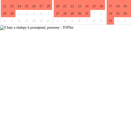
22
23
24
25
26
27
28
20
21
22
23
24
25
26
17
18
19
29
30
1
2
3
4
5
27
28
29
30
31
1
2
24
25
26
6
7
8
9
10
11
12
3
4
5
6
7
8
9
31
1
2