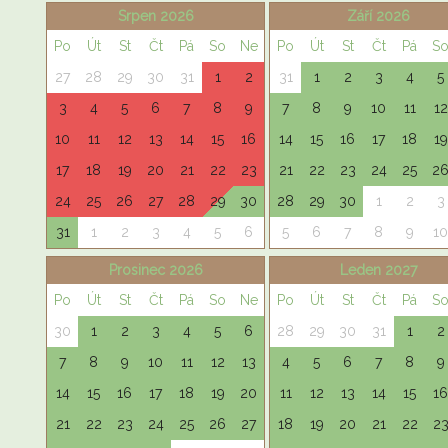
Srpen 2026
Září 2026
Po
Út
St
Čt
Pá
So
Ne
Po
Út
St
Čt
Pá
S
27
28
29
30
31
1
2
31
1
2
3
4
5
3
4
5
6
7
8
9
7
8
9
10
11
12
10
11
12
13
14
15
16
14
15
16
17
18
19
17
18
19
20
21
22
23
21
22
23
24
25
2
24
25
26
27
28
29
30
28
29
30
1
2
3
31
1
2
3
4
5
6
5
6
7
8
9
10
Prosinec 2026
Leden 2027
Po
Út
St
Čt
Pá
So
Ne
Po
Út
St
Čt
Pá
S
30
1
2
3
4
5
6
28
29
30
31
1
2
7
8
9
10
11
12
13
4
5
6
7
8
9
14
15
16
17
18
19
20
11
12
13
14
15
16
21
22
23
24
25
26
27
18
19
20
21
22
2