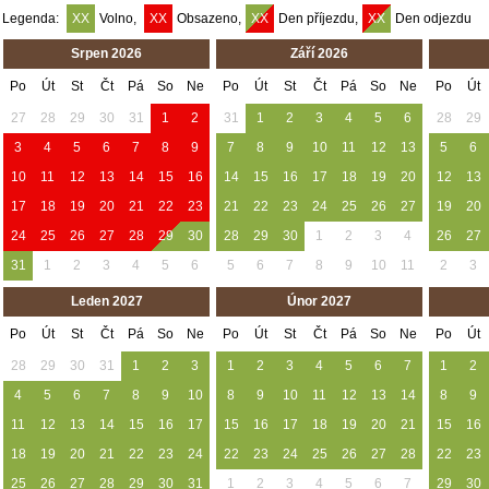
Legenda:
XX
Volno,
XX
Obsazeno,
XX
Den příjezdu,
XX
Den odjezdu
Srpen 2026
Září 2026
Po
Út
St
Čt
Pá
So
Ne
Po
Út
St
Čt
Pá
So
Ne
Po
Út
27
28
29
30
31
1
2
31
1
2
3
4
5
6
28
29
3
4
5
6
7
8
9
7
8
9
10
11
12
13
5
6
10
11
12
13
14
15
16
14
15
16
17
18
19
20
12
13
17
18
19
20
21
22
23
21
22
23
24
25
26
27
19
20
24
25
26
27
28
29
30
28
29
30
1
2
3
4
26
27
31
1
2
3
4
5
6
5
6
7
8
9
10
11
2
3
Leden 2027
Únor 2027
Po
Út
St
Čt
Pá
So
Ne
Po
Út
St
Čt
Pá
So
Ne
Po
Út
28
29
30
31
1
2
3
1
2
3
4
5
6
7
1
2
4
5
6
7
8
9
10
8
9
10
11
12
13
14
8
9
11
12
13
14
15
16
17
15
16
17
18
19
20
21
15
16
18
19
20
21
22
23
24
22
23
24
25
26
27
28
22
23
25
26
27
28
29
30
31
1
2
3
4
5
6
7
29
30