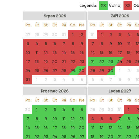
Legenda:
XX
Volno,
XX
Ob
Srpen 2026
Září 2026
Po
Út
St
Čt
Pá
So
Ne
Po
Út
St
Čt
Pá
S
27
28
29
30
31
1
2
31
1
2
3
4
5
3
4
5
6
7
8
9
7
8
9
10
11
1
10
11
12
13
14
15
16
14
15
16
17
18
1
17
18
19
20
21
22
23
21
22
23
24
25
2
24
25
26
27
28
29
30
28
29
30
1
2
3
31
1
2
3
4
5
6
5
6
7
8
9
1
Prosinec 2026
Leden 2027
Po
Út
St
Čt
Pá
So
Ne
Po
Út
St
Čt
Pá
S
30
1
2
3
4
5
6
28
29
30
31
1
2
7
8
9
10
11
12
13
4
5
6
7
8
9
14
15
16
17
18
19
20
11
12
13
14
15
1
21
22
23
24
25
26
27
18
19
20
21
22
2