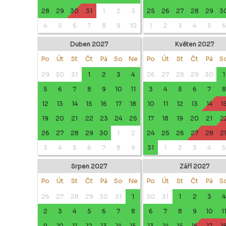
28
29
30
31
1
2
3
25
26
27
28
29
3
4
5
6
7
8
9
10
1
2
3
4
5
6
Duben 2027
Květen 2027
Po
Út
St
Čt
Pá
So
Ne
Po
Út
St
Čt
Pá
S
29
30
31
1
2
3
4
26
27
28
29
30
1
5
6
7
8
9
10
11
3
4
5
6
7
8
12
13
14
15
16
17
18
10
11
12
13
14
1
19
20
21
22
23
24
25
17
18
19
20
21
2
26
27
28
29
30
1
2
24
25
26
27
28
2
3
4
5
6
7
8
9
31
1
2
3
4
5
Srpen 2027
Září 2027
Po
Út
St
Čt
Pá
So
Ne
Po
Út
St
Čt
Pá
S
26
27
28
29
30
31
1
30
31
1
2
3
4
2
3
4
5
6
7
8
6
7
8
9
10
1
9
10
11
12
13
14
15
13
14
15
16
17
1