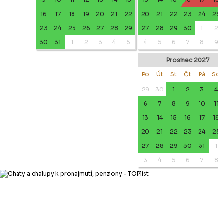
16
17
18
19
20
21
22
20
21
22
23
24
2
23
24
25
26
27
28
29
27
28
29
30
1
2
30
31
1
2
3
4
5
4
5
6
7
8
9
Prosinec 2027
Po
Út
St
Čt
Pá
S
29
30
1
2
3
4
6
7
8
9
10
1
13
14
15
16
17
1
20
21
22
23
24
2
27
28
29
30
31
1
3
4
5
6
7
8