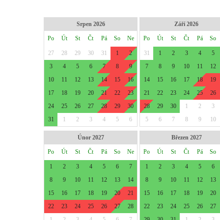
Srpen 2026
Září 2026
Po
Út
St
Čt
Pá
So
Ne
Po
Út
St
Čt
Pá
So
27
28
29
30
31
1
2
31
1
2
3
4
5
3
4
5
6
7
8
9
7
8
9
10
11
12
10
11
12
13
14
15
16
14
15
16
17
18
19
17
18
19
20
21
22
23
21
22
23
24
25
26
24
25
26
27
28
29
30
28
29
30
1
2
3
31
1
2
3
4
5
6
5
6
7
8
9
10
Únor 2027
Březen 2027
Po
Út
St
Čt
Pá
So
Ne
Po
Út
St
Čt
Pá
So
1
2
3
4
5
6
7
1
2
3
4
5
6
8
9
10
11
12
13
14
8
9
10
11
12
13
15
16
17
18
19
20
21
15
16
17
18
19
20
22
23
24
25
26
27
28
22
23
24
25
26
27
1
2
3
4
5
6
7
29
30
31
1
2
3