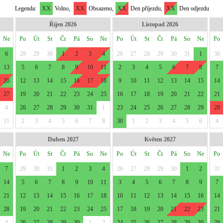
Legenda:
XX
Volno,
XX
Obsazeno,
XX
Den příjezdu,
XX
Den odjezdu
Říjen 2026
Listopad 2026
Ne
Po
Út
St
Čt
Pá
So
Ne
Po
Út
St
Čt
Pá
So
Ne
Po
6
28
29
30
1
2
3
4
26
27
28
29
30
31
1
30
13
5
6
7
8
9
10
11
2
3
4
5
6
7
8
7
20
12
13
14
15
16
17
18
9
10
11
12
13
14
15
14
27
19
20
21
22
23
24
25
16
17
18
19
20
21
22
21
4
26
27
28
29
30
31
1
23
24
25
26
27
28
29
28
11
2
3
4
5
6
7
8
30
1
2
3
4
5
6
4
Duben 2027
Květen 2027
Ne
Po
Út
St
Čt
Pá
So
Ne
Po
Út
St
Čt
Pá
So
Ne
Po
7
29
30
31
1
2
3
4
26
27
28
29
30
1
2
31
14
5
6
7
8
9
10
11
3
4
5
6
7
8
9
7
21
12
13
14
15
16
17
18
10
11
12
13
14
15
16
14
28
19
20
21
22
23
24
25
17
18
19
20
21
22
23
21
4
26
27
28
29
30
1
2
24
25
26
27
28
29
30
28