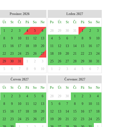
Prosinec 2026
Leden 2027
Út
St
Čt
Pá
So
Ne
Po
Út
St
Čt
Pá
So
Ne
1
2
3
4
5
6
28
29
30
31
1
2
3
8
9
10
11
12
13
4
5
6
7
8
9
10
15
16
17
18
19
20
11
12
13
14
15
16
17
22
23
24
25
26
27
18
19
20
21
22
23
24
29
30
31
1
2
3
25
26
27
28
29
30
31
5
6
7
8
9
10
1
2
3
4
5
6
7
Červen 2027
Červenec 2027
Út
St
Čt
Pá
So
Ne
Po
Út
St
Čt
Pá
So
Ne
1
2
3
4
5
6
28
29
30
1
2
3
4
8
9
10
11
12
13
5
6
7
8
9
10
11
15
16
17
18
19
20
12
13
14
15
16
17
18
22
23
24
25
26
27
19
20
21
22
23
24
25
29
30
1
2
3
4
26
27
28
29
30
31
1