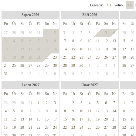
Legenda:
XX
Volno,
XX
O
Srpen 2026
Září 2026
Po
Út
St
Čt
Pá
So
Ne
Po
Út
St
Čt
Pá
So
Ne
Po
Út
27
28
29
30
31
1
2
31
1
2
3
4
5
6
28
29
3
4
5
6
7
8
9
7
8
9
10
11
12
13
5
6
10
11
12
13
14
15
16
14
15
16
17
18
19
20
12
13
17
18
19
20
21
22
23
21
22
23
24
25
26
27
19
20
24
25
26
27
28
29
30
28
29
30
1
2
3
4
26
27
31
1
2
3
4
5
6
5
6
7
8
9
10
11
2
3
Leden 2027
Únor 2027
Po
Út
St
Čt
Pá
So
Ne
Po
Út
St
Čt
Pá
So
Ne
Po
Út
28
29
30
31
1
2
3
1
2
3
4
5
6
7
1
2
4
5
6
7
8
9
10
8
9
10
11
12
13
14
8
9
11
12
13
14
15
16
17
15
16
17
18
19
20
21
15
16
18
19
20
21
22
23
24
22
23
24
25
26
27
28
22
23
25
26
27
28
29
30
31
1
2
3
4
5
6
7
29
30