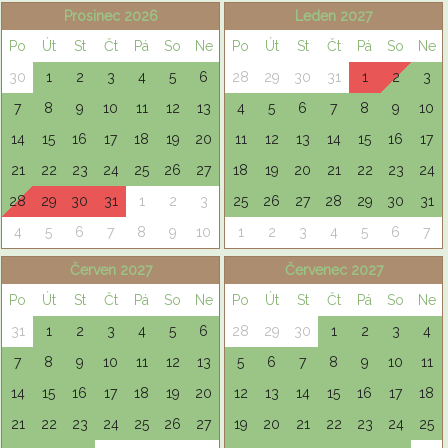
Prosinec 2026
Leden 2027
Po
Út
St
Čt
Pá
So
Ne
Po
Út
St
Čt
Pá
So
Ne
30
1
2
3
4
5
6
28
29
30
31
1
2
3
7
8
9
10
11
12
13
4
5
6
7
8
9
10
14
15
16
17
18
19
20
11
12
13
14
15
16
17
21
22
23
24
25
26
27
18
19
20
21
22
23
24
28
29
30
31
1
2
3
25
26
27
28
29
30
31
4
5
6
7
8
9
10
1
2
3
4
5
6
7
Červen 2027
Červenec 2027
Po
Út
St
Čt
Pá
So
Ne
Po
Út
St
Čt
Pá
So
Ne
31
1
2
3
4
5
6
28
29
30
1
2
3
4
7
8
9
10
11
12
13
5
6
7
8
9
10
11
14
15
16
17
18
19
20
12
13
14
15
16
17
18
21
22
23
24
25
26
27
19
20
21
22
23
24
25