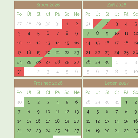
Srpen 2026
Září 2026
Po
Út
St
Čt
Pá
So
Ne
Po
Út
St
Čt
Pá
S
27
28
29
30
31
1
2
31
1
2
3
4
5
3
4
5
6
7
8
9
7
8
9
10
11
12
10
11
12
13
14
15
16
14
15
16
17
18
19
17
18
19
20
21
22
23
21
22
23
24
25
2
24
25
26
27
28
29
30
28
29
30
1
2
3
31
1
2
3
4
5
6
5
6
7
8
9
10
Prosinec 2026
Leden 2027
Po
Út
St
Čt
Pá
So
Ne
Po
Út
St
Čt
Pá
S
30
1
2
3
4
5
6
28
29
30
31
1
2
7
8
9
10
11
12
13
4
5
6
7
8
9
14
15
16
17
18
19
20
11
12
13
14
15
16
21
22
23
24
25
26
27
18
19
20
21
22
2