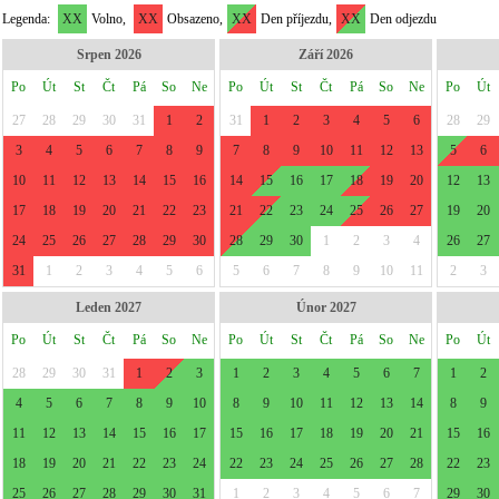
Legenda:
XX
Volno,
XX
Obsazeno,
XX
Den příjezdu,
XX
Den odjezdu
Srpen 2026
Září 2026
Po
Út
St
Čt
Pá
So
Ne
Po
Út
St
Čt
Pá
So
Ne
Po
Út
27
28
29
30
31
1
2
31
1
2
3
4
5
6
28
29
3
4
5
6
7
8
9
7
8
9
10
11
12
13
5
6
10
11
12
13
14
15
16
14
15
16
17
18
19
20
12
13
17
18
19
20
21
22
23
21
22
23
24
25
26
27
19
20
24
25
26
27
28
29
30
28
29
30
1
2
3
4
26
27
31
1
2
3
4
5
6
5
6
7
8
9
10
11
2
3
Leden 2027
Únor 2027
Po
Út
St
Čt
Pá
So
Ne
Po
Út
St
Čt
Pá
So
Ne
Po
Út
28
29
30
31
1
2
3
1
2
3
4
5
6
7
1
2
4
5
6
7
8
9
10
8
9
10
11
12
13
14
8
9
11
12
13
14
15
16
17
15
16
17
18
19
20
21
15
16
18
19
20
21
22
23
24
22
23
24
25
26
27
28
22
23
25
26
27
28
29
30
31
1
2
3
4
5
6
7
29
30