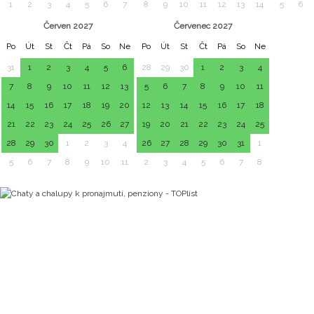
1
2
3
4
5
6
7
8
9
10
11
12
13
14
5
6
Červen 2027
Červenec 2027
Po
Út
St
Čt
Pá
So
Ne
Po
Út
St
Čt
Pá
So
Ne
31
1
2
3
4
5
6
28
29
30
1
2
3
4
7
8
9
10
11
12
13
5
6
7
8
9
10
11
14
15
16
17
18
19
20
12
13
14
15
16
17
18
21
22
23
24
25
26
27
19
20
21
22
23
24
25
28
29
30
1
2
3
4
26
27
28
29
30
31
1
5
6
7
8
9
10
11
2
3
4
5
6
7
8