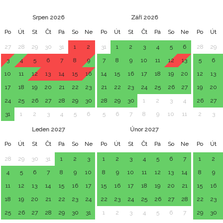
Srpen 2026
Září 2026
Po
Út
St
Čt
Pá
So
Ne
Po
Út
St
Čt
Pá
So
Ne
Po
Út
27
28
29
30
31
1
2
31
1
2
3
4
5
6
28
29
3
4
5
6
7
8
9
7
8
9
10
11
12
13
5
6
10
11
12
13
14
15
16
14
15
16
17
18
19
20
12
13
17
18
19
20
21
22
23
21
22
23
24
25
26
27
19
20
24
25
26
27
28
29
30
28
29
30
1
2
3
4
26
27
31
1
2
3
4
5
6
5
6
7
8
9
10
11
2
3
Leden 2027
Únor 2027
Po
Út
St
Čt
Pá
So
Ne
Po
Út
St
Čt
Pá
So
Ne
Po
Út
28
29
30
31
1
2
3
1
2
3
4
5
6
7
1
2
4
5
6
7
8
9
10
8
9
10
11
12
13
14
8
9
11
12
13
14
15
16
17
15
16
17
18
19
20
21
15
16
18
19
20
21
22
23
24
22
23
24
25
26
27
28
22
23
25
26
27
28
29
30
31
1
2
3
4
5
6
7
29
30