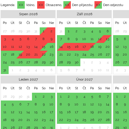
Legenda:
XX
Volno,
XX
Obsazeno,
XX
Den příjezdu,
XX
Den odjezdu
Srpen 2026
Září 2026
Po
Út
St
Čt
Pá
So
Ne
Po
Út
St
Čt
Pá
So
Ne
Po
Út
27
28
29
30
31
1
2
31
1
2
3
4
5
6
28
29
3
4
5
6
7
8
9
7
8
9
10
11
12
13
5
6
10
11
12
13
14
15
16
14
15
16
17
18
19
20
12
13
17
18
19
20
21
22
23
21
22
23
24
25
26
27
19
20
24
25
26
27
28
29
30
28
29
30
1
2
3
4
26
27
31
1
2
3
4
5
6
5
6
7
8
9
10
11
2
3
Leden 2027
Únor 2027
Po
Út
St
Čt
Pá
So
Ne
Po
Út
St
Čt
Pá
So
Ne
Po
Út
28
29
30
31
1
2
3
1
2
3
4
5
6
7
1
2
4
5
6
7
8
9
10
8
9
10
11
12
13
14
8
9
11
12
13
14
15
16
17
15
16
17
18
19
20
21
15
16
18
19
20
21
22
23
24
22
23
24
25
26
27
28
22
23
25
26
27
28
29
30
31
1
2
3
4
5
6
7
29
30