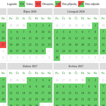
Legenda:
XX
Volno,
XX
Obsazeno,
XX
Den příjezdu,
XX
Den odjezdu
Říjen 2026
Listopad 2026
Ne
Po
Út
St
Čt
Pá
So
Ne
Po
Út
St
Čt
Pá
So
Ne
Po
6
28
29
30
1
2
3
4
26
27
28
29
30
31
1
30
13
5
6
7
8
9
10
11
2
3
4
5
6
7
8
7
20
12
13
14
15
16
17
18
9
10
11
12
13
14
15
14
27
19
20
21
22
23
24
25
16
17
18
19
20
21
22
21
4
26
27
28
29
30
31
1
23
24
25
26
27
28
29
28
11
2
3
4
5
6
7
8
30
1
2
3
4
5
6
4
Duben 2027
Květen 2027
Ne
Po
Út
St
Čt
Pá
So
Ne
Po
Út
St
Čt
Pá
So
Ne
Po
7
29
30
31
1
2
3
4
26
27
28
29
30
1
2
31
14
5
6
7
8
9
10
11
3
4
5
6
7
8
9
7
21
12
13
14
15
16
17
18
10
11
12
13
14
15
16
14
28
19
20
21
22
23
24
25
17
18
19
20
21
22
23
21
4
26
27
28
29
30
1
2
24
25
26
27
28
29
30
28