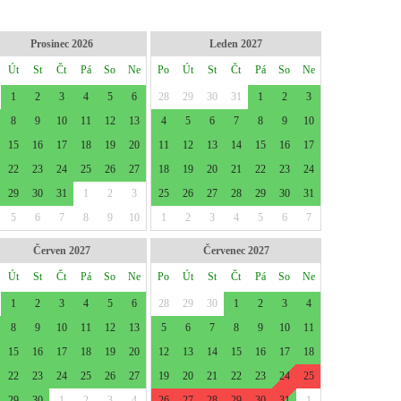
Prosinec 2026
Leden 2027
Út
St
Čt
Pá
So
Ne
Po
Út
St
Čt
Pá
So
Ne
1
2
3
4
5
6
28
29
30
31
1
2
3
8
9
10
11
12
13
4
5
6
7
8
9
10
15
16
17
18
19
20
11
12
13
14
15
16
17
22
23
24
25
26
27
18
19
20
21
22
23
24
29
30
31
1
2
3
25
26
27
28
29
30
31
5
6
7
8
9
10
1
2
3
4
5
6
7
Červen 2027
Červenec 2027
Út
St
Čt
Pá
So
Ne
Po
Út
St
Čt
Pá
So
Ne
1
2
3
4
5
6
28
29
30
1
2
3
4
8
9
10
11
12
13
5
6
7
8
9
10
11
15
16
17
18
19
20
12
13
14
15
16
17
18
22
23
24
25
26
27
19
20
21
22
23
24
25
29
30
1
2
3
4
26
27
28
29
30
31
1