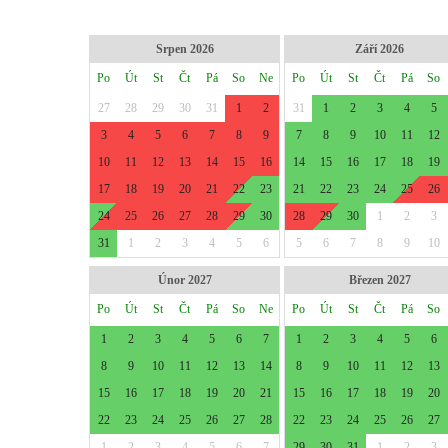
Srpen 2026
Září 2026
Po
Út
St
Čt
Pá
So
Ne
Po
Út
St
Čt
Pá
So
27
28
29
30
31
1
2
31
1
2
3
4
5
3
4
5
6
7
8
9
7
8
9
10
11
12
10
11
12
13
14
15
16
14
15
16
17
18
19
17
18
19
20
21
22
23
21
22
23
24
25
26
24
25
26
27
28
29
30
28
29
30
1
2
3
31
1
2
3
4
5
6
5
6
7
8
9
10
Únor 2027
Březen 2027
Po
Út
St
Čt
Pá
So
Ne
Po
Út
St
Čt
Pá
So
1
2
3
4
5
6
7
1
2
3
4
5
6
8
9
10
11
12
13
14
8
9
10
11
12
13
15
16
17
18
19
20
21
15
16
17
18
19
20
22
23
24
25
26
27
28
22
23
24
25
26
27
1
2
3
4
5
6
7
29
30
31
1
2
3