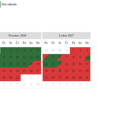
Den odjezdu
Prosinec 2026
Leden 2027
Út
St
Čt
Pá
So
Ne
Po
Út
St
Čt
Pá
So
Ne
1
2
3
4
5
6
28
29
30
31
1
2
3
8
9
10
11
12
13
4
5
6
7
8
9
10
15
16
17
18
19
20
11
12
13
14
15
16
17
22
23
24
25
26
27
18
19
20
21
22
23
24
29
30
31
1
2
3
25
26
27
28
29
30
31
5
6
7
8
9
10
1
2
3
4
5
6
7