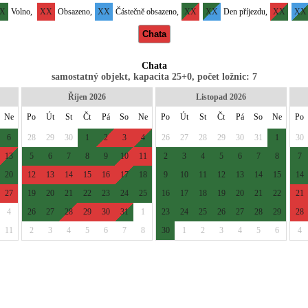
X
Volno,
XX
Obsazeno,
XX
Částečně obsazeno,
XX
XX
Den příjezdu,
XX
XX
Chata
Chata
samostatný objekt, kapacita 25+0, počet ložnic: 7
Říjen 2026
Listopad 2026
Ne
Po
Út
St
Čt
Pá
So
Ne
Po
Út
St
Čt
Pá
So
Ne
Po
6
28
29
30
1
2
3
4
26
27
28
29
30
31
1
30
13
5
6
7
8
9
10
11
2
3
4
5
6
7
8
7
20
12
13
14
15
16
17
18
9
10
11
12
13
14
15
14
27
19
20
21
22
23
24
25
16
17
18
19
20
21
22
21
4
26
27
28
29
30
31
1
23
24
25
26
27
28
29
28
11
2
3
4
5
6
7
8
30
1
2
3
4
5
6
4