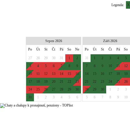
Legenda:
X
Srpen 2026
Září 2026
Po
Út
St
Čt
Pá
So
Ne
Po
Út
St
Čt
Pá
So
27
28
29
30
31
1
2
31
1
2
3
4
5
3
4
5
6
7
8
9
7
8
9
10
11
12
10
11
12
13
14
15
16
14
15
16
17
18
19
17
18
19
20
21
22
23
21
22
23
24
25
26
24
25
26
27
28
29
30
28
29
30
1
2
3
31
1
2
3
4
5
6
5
6
7
8
9
10