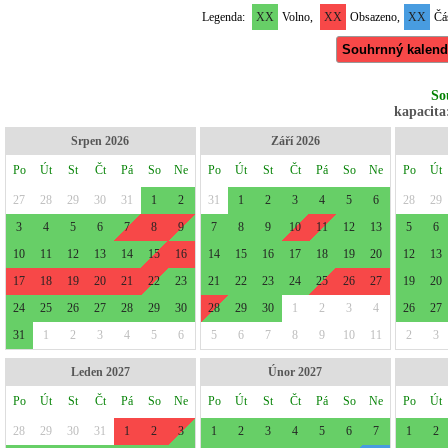
Legenda:
XX
Volno,
XX
Obsazeno,
XX
Čás
Souhrnný kalend
So
kapacita:
Srpen 2026
Září 2026
Po
Út
St
Čt
Pá
So
Ne
Po
Út
St
Čt
Pá
So
Ne
Po
Út
27
28
29
30
31
1
2
31
1
2
3
4
5
6
28
29
3
4
5
6
7
8
9
7
8
9
10
11
12
13
5
6
10
11
12
13
14
15
16
14
15
16
17
18
19
20
12
13
17
18
19
20
21
22
23
21
22
23
24
25
26
27
19
20
24
25
26
27
28
29
30
28
29
30
1
2
3
4
26
27
31
1
2
3
4
5
6
5
6
7
8
9
10
11
2
3
Leden 2027
Únor 2027
Po
Út
St
Čt
Pá
So
Ne
Po
Út
St
Čt
Pá
So
Ne
Po
Út
28
29
30
31
1
2
3
1
2
3
4
5
6
7
1
2