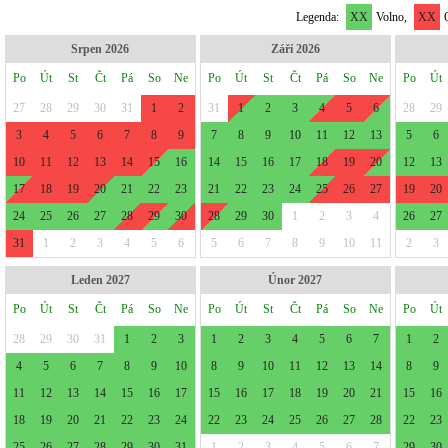
Legenda:
XX
Volno,
XX
O
Srpen 2026
Září 2026
Po
Út
St
Čt
Pá
So
Ne
Po
Út
St
Čt
Pá
So
Ne
Po
Út
27
28
29
30
31
1
2
31
1
2
3
4
5
6
28
29
3
4
5
6
7
8
9
7
8
9
10
11
12
13
5
6
10
11
12
13
14
15
16
14
15
16
17
18
19
20
12
13
17
18
19
20
21
22
23
21
22
23
24
25
26
27
19
20
24
25
26
27
28
29
30
28
29
30
1
2
3
4
26
27
31
1
2
3
4
5
6
5
6
7
8
9
10
11
2
3
Leden 2027
Únor 2027
Po
Út
St
Čt
Pá
So
Ne
Po
Út
St
Čt
Pá
So
Ne
Po
Út
28
29
30
31
1
2
3
1
2
3
4
5
6
7
1
2
4
5
6
7
8
9
10
8
9
10
11
12
13
14
8
9
11
12
13
14
15
16
17
15
16
17
18
19
20
21
15
16
18
19
20
21
22
23
24
22
23
24
25
26
27
28
22
23
25
26
27
28
29
30
31
1
2
3
4
5
6
7
29
30