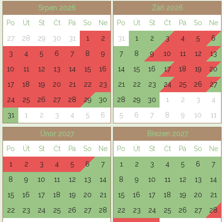
Srpen 2026
Září 2026
Po
Út
St
Čt
Pá
So
Ne
Po
Út
St
Čt
Pá
So
Ne
27
28
29
30
31
1
2
31
1
2
3
4
5
6
3
4
5
6
7
8
9
7
8
9
10
11
12
13
10
11
12
13
14
15
16
14
15
16
17
18
19
20
17
18
19
20
21
22
23
21
22
23
24
25
26
27
24
25
26
27
28
29
30
28
29
30
1
2
3
4
31
1
2
3
4
5
6
5
6
7
8
9
10
11
Únor 2027
Březen 2027
Po
Út
St
Čt
Pá
So
Ne
Po
Út
St
Čt
Pá
So
Ne
1
2
3
4
5
6
7
1
2
3
4
5
6
7
8
9
10
11
12
13
14
8
9
10
11
12
13
14
15
16
17
18
19
20
21
15
16
17
18
19
20
21
22
23
24
25
26
27
28
22
23
24
25
26
27
28