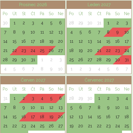
Prosinec 2026
Leden 2027
Po
Út
St
Čt
Pá
So
Ne
Po
Út
St
Čt
Pá
So
Ne
30
1
2
3
4
5
6
28
29
30
31
1
2
3
7
8
9
10
11
12
13
4
5
6
7
8
9
10
14
15
16
17
18
19
20
11
12
13
14
15
16
17
21
22
23
24
25
26
27
18
19
20
21
22
23
24
28
29
30
31
1
2
3
25
26
27
28
29
30
31
4
5
6
7
8
9
10
1
2
3
4
5
6
7
Červen 2027
Červenec 2027
Po
Út
St
Čt
Pá
So
Ne
Po
Út
St
Čt
Pá
So
Ne
31
1
2
3
4
5
6
28
29
30
1
2
3
4
7
8
9
10
11
12
13
5
6
7
8
9
10
11
14
15
16
17
18
19
20
12
13
14
15
16
17
18
21
22
23
24
25
26
27
19
20
21
22
23
24
25