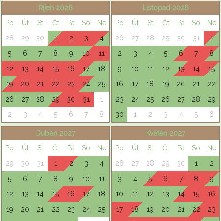
Říjen 2026
Listopad 2026
Po
Út
St
Čt
Pá
So
Ne
Po
Út
St
Čt
Pá
So
Ne
28
29
30
1
2
3
4
26
27
28
29
30
31
1
5
6
7
8
9
10
11
2
3
4
5
6
7
8
12
13
14
15
16
17
18
9
10
11
12
13
14
15
19
20
21
22
23
24
25
16
17
18
19
20
21
22
26
27
28
29
30
31
1
23
24
25
26
27
28
29
2
3
4
5
6
7
8
30
1
2
3
4
5
6
Duben 2027
Květen 2027
Po
Út
St
Čt
Pá
So
Ne
Po
Út
St
Čt
Pá
So
Ne
29
30
31
1
2
3
4
26
27
28
29
30
1
2
5
6
7
8
9
10
11
3
4
5
6
7
8
9
12
13
14
15
16
17
18
10
11
12
13
14
15
16
19
20
21
22
23
24
25
17
18
19
20
21
22
23