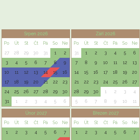
Srpen 2026
Září 2026
Po
Út
St
Čt
Pá
So
Ne
Po
Út
St
Čt
Pá
So
Ne
27
28
29
30
31
1
2
31
1
2
3
4
5
6
3
4
5
6
7
8
9
7
8
9
10
11
12
13
10
11
12
13
14
15
16
14
15
16
17
18
19
20
17
18
19
20
21
22
23
21
22
23
24
25
26
27
24
25
26
27
28
29
30
28
29
30
1
2
3
4
31
1
2
3
4
5
6
5
6
7
8
9
10
11
Únor 2027
Březen 2027
Po
Út
St
Čt
Pá
So
Ne
Po
Út
St
Čt
Pá
So
Ne
1
2
3
4
5
6
7
1
2
3
4
5
6
7