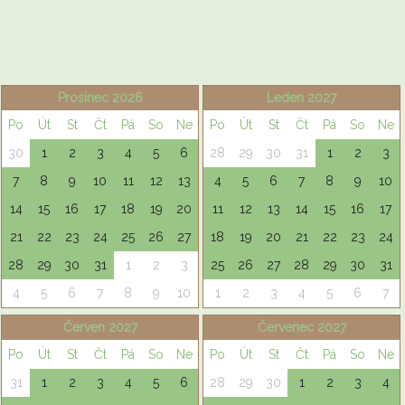
Prosinec 2026
Leden 2027
Po
Út
St
Čt
Pá
So
Ne
Po
Út
St
Čt
Pá
So
Ne
30
1
2
3
4
5
6
28
29
30
31
1
2
3
7
8
9
10
11
12
13
4
5
6
7
8
9
10
14
15
16
17
18
19
20
11
12
13
14
15
16
17
21
22
23
24
25
26
27
18
19
20
21
22
23
24
28
29
30
31
1
2
3
25
26
27
28
29
30
31
4
5
6
7
8
9
10
1
2
3
4
5
6
7
Červen 2027
Červenec 2027
Po
Út
St
Čt
Pá
So
Ne
Po
Út
St
Čt
Pá
So
Ne
31
1
2
3
4
5
6
28
29
30
1
2
3
4