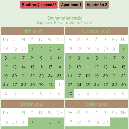
Souhrnný kalendář
Apartmán 1
Apartmán 2
Souhrnný kalendář
kapacita: 8 + 4, počet ložnic: 2
Říjen 2026
Listopad 2026
Po
Út
St
Čt
Pá
So
Ne
Po
Út
St
Čt
Pá
So
Ne
28
29
30
1
2
3
4
26
27
28
29
30
31
1
5
6
7
8
9
10
11
2
3
4
5
6
7
8
12
13
14
15
16
17
18
9
10
11
12
13
14
15
19
20
21
22
23
24
25
16
17
18
19
20
21
22
26
27
28
29
30
31
1
23
24
25
26
27
28
29
2
3
4
5
6
7
8
30
1
2
3
4
5
6
Duben 2027
Květen 2027
Po
Út
St
Čt
Pá
So
Ne
Po
Út
St
Čt
Pá
So
Ne
29
30
31
1
2
3
4
26
27
28
29
30
1
2