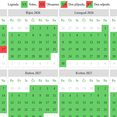
Legenda:
XX
Volno,
XX
Obsazeno,
XX
Den příjezdu,
XX
Den odjezdu
Říjen 2026
Listopad 2026
Ne
Po
Út
St
Čt
Pá
So
Ne
Po
Út
St
Čt
Pá
So
Ne
Po
6
28
29
30
1
2
3
4
26
27
28
29
30
31
1
30
13
5
6
7
8
9
10
11
2
3
4
5
6
7
8
7
20
12
13
14
15
16
17
18
9
10
11
12
13
14
15
14
27
19
20
21
22
23
24
25
16
17
18
19
20
21
22
21
4
26
27
28
29
30
31
1
23
24
25
26
27
28
29
28
11
2
3
4
5
6
7
8
30
1
2
3
4
5
6
4
Duben 2027
Květen 2027
Ne
Po
Út
St
Čt
Pá
So
Ne
Po
Út
St
Čt
Pá
So
Ne
Po
7
29
30
31
1
2
3
4
26
27
28
29
30
1
2
31
14
5
6
7
8
9
10
11
3
4
5
6
7
8
9
7
21
12
13
14
15
16
17
18
10
11
12
13
14
15
16
14
28
19
20
21
22
23
24
25
17
18
19
20
21
22
23
21
4
26
27
28
29
30
1
2
24
25
26
27
28
29
30
28