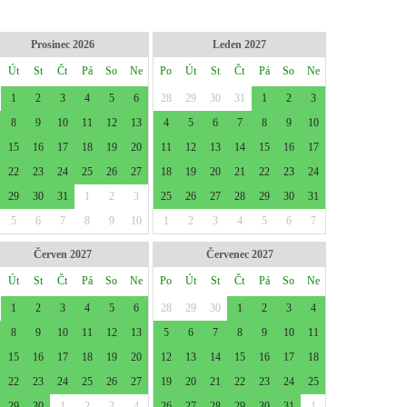
Prosinec 2026
Leden 2027
Út
St
Čt
Pá
So
Ne
Po
Út
St
Čt
Pá
So
Ne
1
2
3
4
5
6
28
29
30
31
1
2
3
8
9
10
11
12
13
4
5
6
7
8
9
10
15
16
17
18
19
20
11
12
13
14
15
16
17
22
23
24
25
26
27
18
19
20
21
22
23
24
29
30
31
1
2
3
25
26
27
28
29
30
31
5
6
7
8
9
10
1
2
3
4
5
6
7
Červen 2027
Červenec 2027
Út
St
Čt
Pá
So
Ne
Po
Út
St
Čt
Pá
So
Ne
1
2
3
4
5
6
28
29
30
1
2
3
4
8
9
10
11
12
13
5
6
7
8
9
10
11
15
16
17
18
19
20
12
13
14
15
16
17
18
22
23
24
25
26
27
19
20
21
22
23
24
25
29
30
1
2
3
4
26
27
28
29
30
31
1