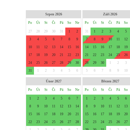
Srpen 2026
Září 2026
Po
Út
St
Čt
Pá
So
Ne
Po
Út
St
Čt
Pá
So
27
28
29
30
31
1
2
31
1
2
3
4
5
3
4
5
6
7
8
9
7
8
9
10
11
12
10
11
12
13
14
15
16
14
15
16
17
18
19
17
18
19
20
21
22
23
21
22
23
24
25
26
24
25
26
27
28
29
30
28
29
30
1
2
3
31
1
2
3
4
5
6
5
6
7
8
9
10
Únor 2027
Březen 2027
Po
Út
St
Čt
Pá
So
Ne
Po
Út
St
Čt
Pá
So
1
2
3
4
5
6
7
1
2
3
4
5
6
8
9
10
11
12
13
14
8
9
10
11
12
13
15
16
17
18
19
20
21
15
16
17
18
19
20
22
23
24
25
26
27
28
22
23
24
25
26
27
1
2
3
4
5
6
7
29
30
31
1
2
3