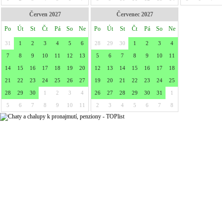
Červen 2027
Červenec 2027
Po
Út
St
Čt
Pá
So
Ne
Po
Út
St
Čt
Pá
So
Ne
31
1
2
3
4
5
6
28
29
30
1
2
3
4
7
8
9
10
11
12
13
5
6
7
8
9
10
11
14
15
16
17
18
19
20
12
13
14
15
16
17
18
21
22
23
24
25
26
27
19
20
21
22
23
24
25
28
29
30
1
2
3
4
26
27
28
29
30
31
1
5
6
7
8
9
10
11
2
3
4
5
6
7
8