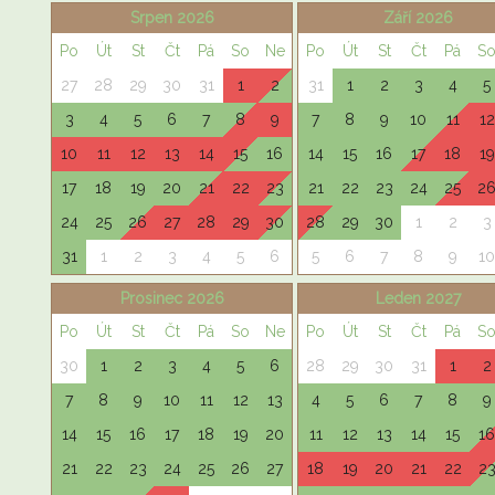
Srpen 2026
Září 2026
Po
Út
St
Čt
Pá
So
Ne
Po
Út
St
Čt
Pá
S
27
28
29
30
31
1
2
31
1
2
3
4
5
3
4
5
6
7
8
9
7
8
9
10
11
12
10
11
12
13
14
15
16
14
15
16
17
18
19
17
18
19
20
21
22
23
21
22
23
24
25
2
24
25
26
27
28
29
30
28
29
30
1
2
3
31
1
2
3
4
5
6
5
6
7
8
9
10
Prosinec 2026
Leden 2027
Po
Út
St
Čt
Pá
So
Ne
Po
Út
St
Čt
Pá
S
30
1
2
3
4
5
6
28
29
30
31
1
2
7
8
9
10
11
12
13
4
5
6
7
8
9
14
15
16
17
18
19
20
11
12
13
14
15
16
21
22
23
24
25
26
27
18
19
20
21
22
2