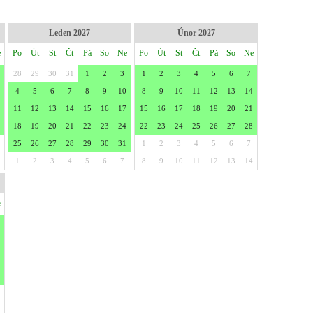
Leden 2027
Únor 2027
e
Po
Út
St
Čt
Pá
So
Ne
Po
Út
St
Čt
Pá
So
Ne
28
29
30
31
1
2
3
1
2
3
4
5
6
7
4
5
6
7
8
9
10
8
9
10
11
12
13
14
11
12
13
14
15
16
17
15
16
17
18
19
20
21
18
19
20
21
22
23
24
22
23
24
25
26
27
28
25
26
27
28
29
30
31
1
2
3
4
5
6
7
1
2
3
4
5
6
7
8
9
10
11
12
13
14
e