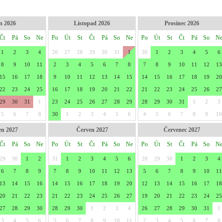
n 2026
Listopad 2026
Prosinec 2026
Čt
Pá
So
Ne
Po
Út
St
Čt
Pá
So
Ne
Po
Út
St
Čt
Pá
So
N
1
2
3
4
26
27
28
29
30
31
1
30
1
2
3
4
5
6
8
9
10
11
2
3
4
5
6
7
8
7
8
9
10
11
12
13
15
16
17
18
9
10
11
12
13
14
15
14
15
16
17
18
19
20
22
23
24
25
16
17
18
19
20
21
22
21
22
23
24
25
26
27
29
30
31
1
23
24
25
26
27
28
29
28
29
30
31
1
2
3
5
6
7
8
30
1
2
3
4
5
6
4
5
6
7
8
9
10
en 2027
Červen 2027
Červenec 2027
Čt
Pá
So
Ne
Po
Út
St
Čt
Pá
So
Ne
Po
Út
St
Čt
Pá
So
N
29
30
1
2
31
1
2
3
4
5
6
28
29
30
1
2
3
4
6
7
8
9
7
8
9
10
11
12
13
5
6
7
8
9
10
11
13
14
15
16
14
15
16
17
18
19
20
12
13
14
15
16
17
18
20
21
22
23
21
22
23
24
25
26
27
19
20
21
22
23
24
25
27
28
29
30
28
29
30
1
2
3
4
26
27
28
29
30
31
1
3
4
5
6
5
6
7
8
9
10
11
2
3
4
5
6
7
8