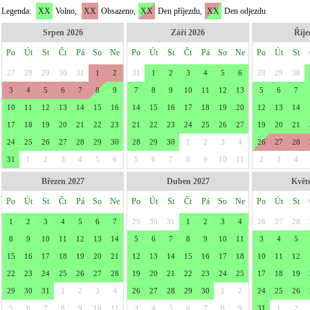
Legenda:
XX
Volno,
XX
Obsazeno,
XX
Den příjezdu,
XX
Den odjezdu
Srpen 2026
Září 2026
Říje
Po
Út
St
Čt
Pá
So
Ne
Po
Út
St
Čt
Pá
So
Ne
Po
Út
St
27
28
29
30
31
1
2
31
1
2
3
4
5
6
28
29
30
3
4
5
6
7
8
9
7
8
9
10
11
12
13
5
6
7
10
11
12
13
14
15
16
14
15
16
17
18
19
20
12
13
14
17
18
19
20
21
22
23
21
22
23
24
25
26
27
19
20
21
24
25
26
27
28
29
30
28
29
30
1
2
3
4
26
27
28
31
1
2
3
4
5
6
5
6
7
8
9
10
11
2
3
4
Březen 2027
Duben 2027
Květ
Po
Út
St
Čt
Pá
So
Ne
Po
Út
St
Čt
Pá
So
Ne
Po
Út
St
1
2
3
4
5
6
7
29
30
31
1
2
3
4
26
27
28
8
9
10
11
12
13
14
5
6
7
8
9
10
11
3
4
5
15
16
17
18
19
20
21
12
13
14
15
16
17
18
10
11
12
22
23
24
25
26
27
28
19
20
21
22
23
24
25
17
18
19
29
30
31
1
2
3
4
26
27
28
29
30
1
2
24
25
26
5
6
7
8
9
10
11
3
4
5
6
7
8
9
31
1
2