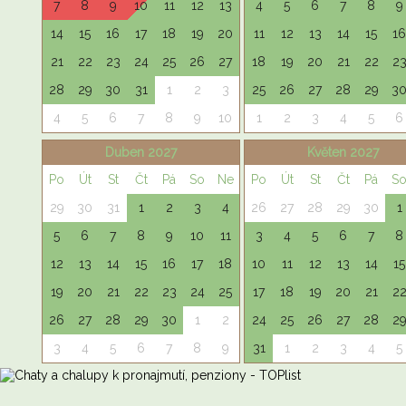
7
8
9
10
11
12
13
4
5
6
7
8
9
14
15
16
17
18
19
20
11
12
13
14
15
16
21
22
23
24
25
26
27
18
19
20
21
22
2
28
29
30
31
1
2
3
25
26
27
28
29
3
4
5
6
7
8
9
10
1
2
3
4
5
6
Duben 2027
Květen 2027
Po
Út
St
Čt
Pá
So
Ne
Po
Út
St
Čt
Pá
S
29
30
31
1
2
3
4
26
27
28
29
30
1
5
6
7
8
9
10
11
3
4
5
6
7
8
12
13
14
15
16
17
18
10
11
12
13
14
15
19
20
21
22
23
24
25
17
18
19
20
21
2
26
27
28
29
30
1
2
24
25
26
27
28
2
3
4
5
6
7
8
9
31
1
2
3
4
5