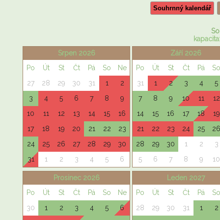
Souhrnný kalendář
So
kapacita:
Srpen 2026
Září 2026
Po
Út
St
Čt
Pá
So
Ne
Po
Út
St
Čt
Pá
S
27
28
29
30
31
1
2
31
1
2
3
4
5
3
4
5
6
7
8
9
7
8
9
10
11
12
10
11
12
13
14
15
16
14
15
16
17
18
19
17
18
19
20
21
22
23
21
22
23
24
25
2
24
25
26
27
28
29
30
28
29
30
1
2
3
31
1
2
3
4
5
6
5
6
7
8
9
10
Prosinec 2026
Leden 2027
Po
Út
St
Čt
Pá
So
Ne
Po
Út
St
Čt
Pá
S
30
1
2
3
4
5
6
28
29
30
31
1
2