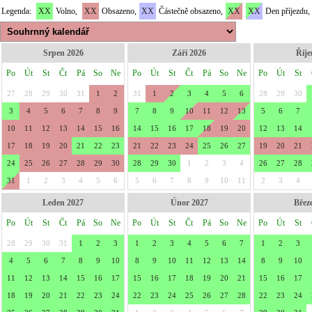
Legenda:
XX
Volno,
XX
Obsazeno,
XX
Částečně obsazeno,
XX
XX
Den příjezdu,
Srpen 2026
Září 2026
Říje
Po
Út
St
Čt
Pá
So
Ne
Po
Út
St
Čt
Pá
So
Ne
Po
Út
St
27
28
29
30
31
1
2
31
1
2
3
4
5
6
28
29
30
3
4
5
6
7
8
9
7
8
9
10
11
12
13
5
6
7
10
11
12
13
14
15
16
14
15
16
17
18
19
20
12
13
14
17
18
19
20
21
22
23
21
22
23
24
25
26
27
19
20
21
24
25
26
27
28
29
30
28
29
30
1
2
3
4
26
27
28
31
1
2
3
4
5
6
5
6
7
8
9
10
11
2
3
4
Leden 2027
Únor 2027
Břez
Po
Út
St
Čt
Pá
So
Ne
Po
Út
St
Čt
Pá
So
Ne
Po
Út
St
28
29
30
31
1
2
3
1
2
3
4
5
6
7
1
2
3
4
5
6
7
8
9
10
8
9
10
11
12
13
14
8
9
10
11
12
13
14
15
16
17
15
16
17
18
19
20
21
15
16
17
18
19
20
21
22
23
24
22
23
24
25
26
27
28
22
23
24