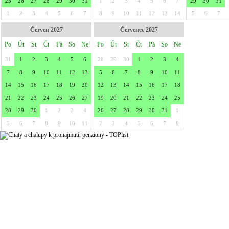
25
26
27
28
29
30
31
1
2
3
4
5
6
7
29
30
31
1
2
3
4
5
6
7
8
9
10
11
12
13
14
5
6
7
Červen 2027
Červenec 2027
Po
Út
St
Čt
Pá
So
Ne
Po
Út
St
Čt
Pá
So
Ne
31
1
2
3
4
5
6
28
29
30
1
2
3
4
7
8
9
10
11
12
13
5
6
7
8
9
10
11
14
15
16
17
18
19
20
12
13
14
15
16
17
18
21
22
23
24
25
26
27
19
20
21
22
23
24
25
28
29
30
1
2
3
4
26
27
28
29
30
31
1
5
6
7
8
9
10
11
2
3
4
5
6
7
8