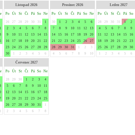
Listopad 2026
Prosinec 2026
Leden 2027
e
Po
Út
St
Čt
Pá
So
Ne
Po
Út
St
Čt
Pá
So
Ne
Po
Út
St
Čt
Pá
So
4
26
27
28
29
30
31
1
30
1
2
3
4
5
6
28
29
30
31
1
2
1
2
3
4
5
6
7
8
7
8
9
10
11
12
13
4
5
6
7
8
9
8
9
10
11
12
13
14
15
14
15
16
17
18
19
20
11
12
13
14
15
16
5
16
17
18
19
20
21
22
21
22
23
24
25
26
27
18
19
20
21
22
23
1
23
24
25
26
27
28
29
28
29
30
31
1
2
3
25
26
27
28
29
30
8
30
1
2
3
4
5
6
4
5
6
7
8
9
10
1
2
3
4
5
6
Červenec 2027
e
Po
Út
St
Čt
Pá
So
Ne
6
28
29
30
1
2
3
4
3
5
6
7
8
9
10
11
0
12
13
14
15
16
17
18
7
19
20
21
22
23
24
25
4
26
27
28
29
30
31
1
1
2
3
4
5
6
7
8