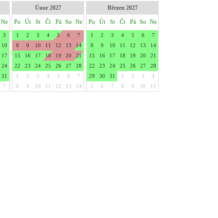
Únor 2027
Březen 2027
Ne
Po
Út
St
Čt
Pá
So
Ne
Po
Út
St
Čt
Pá
So
Ne
3
1
2
3
4
5
6
7
1
2
3
4
5
6
7
10
8
9
10
11
12
13
14
8
9
10
11
12
13
14
17
15
16
17
18
19
20
21
15
16
17
18
19
20
21
24
22
23
24
25
26
27
28
22
23
24
25
26
27
28
31
1
2
3
4
5
6
7
29
30
31
1
2
3
4
7
8
9
10
11
12
13
14
5
6
7
8
9
10
11