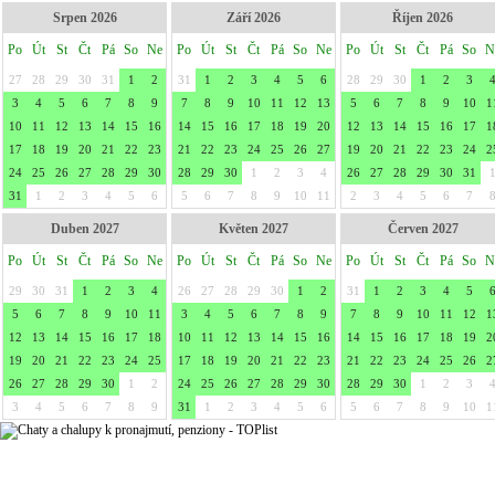
Srpen 2026
Září 2026
Říjen 2026
Po
Út
St
Čt
Pá
So
Ne
Po
Út
St
Čt
Pá
So
Ne
Po
Út
St
Čt
Pá
So
N
27
28
29
30
31
1
2
31
1
2
3
4
5
6
28
29
30
1
2
3
3
4
5
6
7
8
9
7
8
9
10
11
12
13
5
6
7
8
9
10
1
10
11
12
13
14
15
16
14
15
16
17
18
19
20
12
13
14
15
16
17
1
17
18
19
20
21
22
23
21
22
23
24
25
26
27
19
20
21
22
23
24
2
24
25
26
27
28
29
30
28
29
30
1
2
3
4
26
27
28
29
30
31
31
1
2
3
4
5
6
5
6
7
8
9
10
11
2
3
4
5
6
7
Duben 2027
Květen 2027
Červen 2027
Po
Út
St
Čt
Pá
So
Ne
Po
Út
St
Čt
Pá
So
Ne
Po
Út
St
Čt
Pá
So
N
29
30
31
1
2
3
4
26
27
28
29
30
1
2
31
1
2
3
4
5
5
6
7
8
9
10
11
3
4
5
6
7
8
9
7
8
9
10
11
12
1
12
13
14
15
16
17
18
10
11
12
13
14
15
16
14
15
16
17
18
19
2
19
20
21
22
23
24
25
17
18
19
20
21
22
23
21
22
23
24
25
26
2
26
27
28
29
30
1
2
24
25
26
27
28
29
30
28
29
30
1
2
3
3
4
5
6
7
8
9
31
1
2
3
4
5
6
5
6
7
8
9
10
1